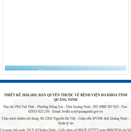
THIẾT KẾ 2010-2011. BẢN QUYỀN THUỘC VỀ BỆNH VIỆN ĐA KHOA TỈNH
QUẢNG NINH
Địa chỉ: Phố Tuệ Tĩnh - Phường Hồng Gai - Tỉnh Quảng Ninh - ĐT: 0988 587 825 - Fax:
02033 625 256 - Email:
bvdkt.syt@quangninh.gov.vn
Chịu trách nhiệm nội dung: Bs.CKII Nguyễn Bá Việt - Giám đốc BVĐK tỉnh Quảng Ninh -
Quản lý tin
Cơ quan chủ quản: Sở Y tế Quảng Ninh - Giấy phép số 99/GP-STTTT ngày 09/8/2024 của Sở