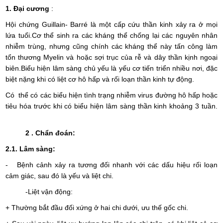
1. Đại
cương
:
Hội chứng Guillain- Barré là một cấp cứu thần kinh xảy ra ở mọi
lứa tuổi.Cơ thể sinh ra các kháng thể chống lại các nguyên nhân
nhiễm trùng, nhưng cũng chính các kháng thể này tấn công làm
tổn thương Myelin và hoặc sợi trục của rễ và dây thần kịnh ngoại
biên.Biểu hiện lâm sàng chủ yếu là yếu cơ tiến triển nhiều nơi, đặc
biệt nặng khi có liệt cơ hô hấp và rối loạn thần kinh tự động.
Có thể có các biểu hiện tình trạng nhiễm virus đường hô hấp hoặc
tiêu hóa trước khi có biểu hiện lâm sàng thần kinh khoảng 3 tuần.
2 . Chẩn đoán:
2.1
. Lâm sàng:
- Bệnh cảnh xảy ra tương đối nhanh với các dấu hiệu rối loạn
cảm giác, sau đó là yếu và liệt chi.
-Liệt vận động:
+ Thường bắt đầu đối xứng ở hai chi dưới, ưu thế gốc chi.