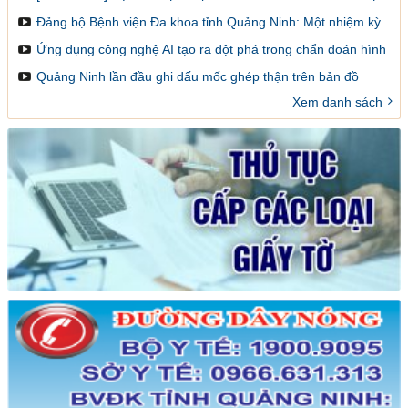
VÀ LÀM SAO ĐỂ ĐĂNG KÝ GHÉP
Đảng bộ Bệnh viện Đa khoa tỉnh Quảng Ninh: Một nhiệm kỳ
đổi mới, sáng tạo và đột phá
Ứng dụng công nghệ AI tạo ra đột phá trong chẩn đoán hình
ảnh y khoa
Quảng Ninh lần đầu ghi dấu mốc ghép thận trên bản đồ
ghép tạng Việt Nam
Xem danh sách