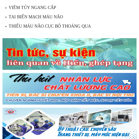
VIÊM TỦY NGANG CẤP
TAI BIẾN MẠCH MÁU NÃO
THIẾU MÁU NÃO CỤC BỘ THOÁNG QUA