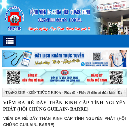
TRANG CHỦ
>
KIẾN THỨC Y KHOA
>
Phác đồ
>
Phác đồ điều trị thần kinh - lão
khoa
VIÊM ĐA RỄ DÂY THẦN KINH CẤP TÍNH NGUYÊN
PHÁT (HỘI CHỨNG GUILAIN- BARRE)
VIÊM ĐA RỄ DÂY THẦN KINH CẤP TÍNH NGUYÊN PHÁT (HỘI
CHỨNG GUILAIN- BARRE)