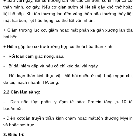
+ Sau vài ngày, liệt xu hướng lan lên các chi trên, có khi liệt cả cơ
thân mình, cơ gáy. Nếu cơ gian sườn bị liệt sẽ gây khó thở hoặc
liệt hô hấp. Khi tổn thương lan đến vùng thân não thường thấy liệt
mặt hai bên, liệt hầu họng, có thể liệt vận nhãn.
+ Giảm trương lực cơ, giảm hoặc mất phản xạ gân xương lan tỏa
hai bên.
+ Hiếm gặp teo cơ trừ trường hợp có thoái hóa thần kinh.
- Rối loạn cảm giác nông, sâu.
- Bí đái hiếm gặp và nếu có chỉ kéo dài vài ngày.
- Rối loạn thần kinh thực vật: Mồ hôi nhiều ở mặt hoặc ngọn chi,
da tái, mạch nhanh, HA tăng.
2.2
.Cận lâm sàng:
- Dịch não tủy: phân ly đạm tế bào: Protein tăng ,< 10 tế
bào/mm3.
- Điện cơ:dẫn truyền thần kinh chậm hoặc mất,tổn thương Myelin
và hoặc sợi trục.
3.
Điều trị: