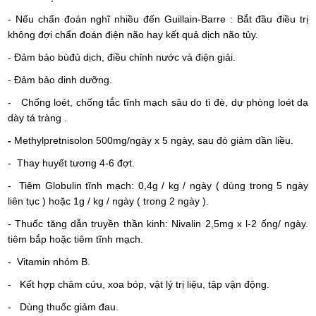
- Nếu chẩn đoán nghĩ nhiều đến Guillain-Barre : Bắt đầu điều trị
không đợi chẩn đoán điện não hay kết quả dịch não tủy.
- Đảm bảo bùđủ dịch, điều chỉnh nước và điện giải.
- Đảm bảo dinh dưỡng.
- Chống loét, chống tắc tĩnh mạch sâu do tì đè, dự phòng loét dạ
dày tá tràng .
-
Methylpretnisolon 500mg/ngày x 5 ngày, sau đó giảm dần liều.
- Thay huyết tương 4-6 đợt.
- Tiêm Globulin tĩnh mạch: 0,4g / kg / ngày ( dùng trong 5 ngày
liên tục ) hoặc 1g / kg / ngày ( trong 2 ngày ).
- Thuốc tăng dẫn truyền thần kinh: Nivalin 2,5mg x l-2 ống/ ngày.
tiêm bắp hoặc tiêm tĩnh mạch.
- Vitamin nhóm B.
- Kết hợp châm cứu, xoa bóp, vật lý trị liệu, tập vận động.
- Dùng thuốc giảm đau.