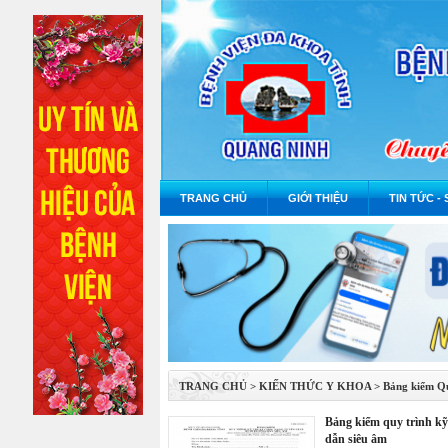
TRANG CHỦ
GIỚI THIỆU
TIN TỨC - 
TRANG CHỦ
>
KIẾN THỨC Y KHOA
>
Bảng kiểm Qu
bảng kiểm quy trình kỹ thuật chọc nang tuyến giáp dưới hướng
dẫn siêu âm