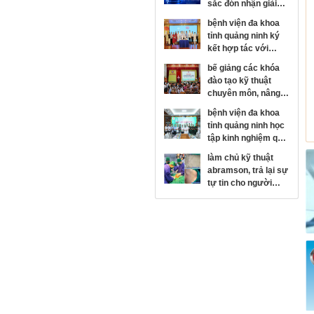
sắc đón nhận giải
thưởng kim cương
bệnh viện đa khoa
của hội đột quỵ thế
tỉnh quảng ninh ký
giới
kết hợp tác với
bệnh viện mắt trung
bế giảng các khóa
ương, phát triển
đào tạo kỹ thuật
chuyên sâu chuyên
chuyên môn, nâng
ngành nhãn khoa
cao năng lực y tế cơ
bệnh viện đa khoa
sở
tỉnh quảng ninh học
tập kinh nghiệm quy
hoạch, xây dựng
làm chủ kỹ thuật
bệnh viện hiện đại
abramson, trả lại sự
tại bệnh viện trung
tự tin cho người
ương quân đội 108
bệnh lồi ngực bẩm
sinh