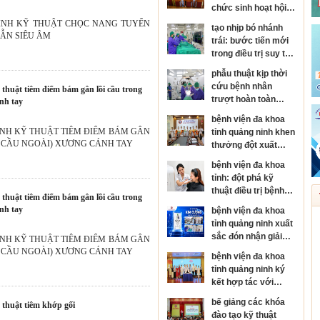
chức sinh hoạt hội
đồng người bệnh
ÌNH KỸ THUẬT CHỌC NANG TUYẾN
tạo nhịp bó nhánh
cấp bệnh viện
ẪN SIÊU ÂM
trái: bước tiến mới
trong điều trị suy tim
và rối loạn nhịp tim
phẫu thuật kịp thời
cứu bệnh nhân
trượt hoàn toàn
ánh tay
thân đốt sống, sốc
bệnh viện đa khoa
tủy nặng
ÌNH KỸ THUẬT TIÊM ĐIỂM BÁM GÂN
tỉnh quảng ninh khen
I CẦU NGOÀI) XƯƠNG CÁNH TAY
thưởng đột xuất
đơn nguyên đột quỵ
bệnh viện đa khoa
đạt danh hiệu kim
tỉnh: đột phá kỹ
cương của hội đột
thuật điều trị bệnh
quỵ thế giới
da liễu
ánh tay
bệnh viện đa khoa
tỉnh quảng ninh xuất
sắc đón nhận giải
ÌNH KỸ THUẬT TIÊM ĐIỂM BÁM GÂN
thưởng kim cương
I CẦU NGOÀI) XƯƠNG CÁNH TAY
bệnh viện đa khoa
của hội đột quỵ thế
tỉnh quảng ninh ký
giới
kết hợp tác với
bệnh viện mắt trung
bế giảng các khóa
ỹ thuật tiêm khớp gối
ương, phát triển
đào tạo kỹ thuật