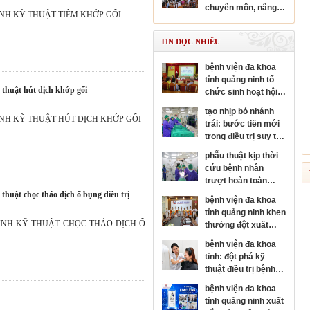
chuyên sâu chuyên
chuyên môn, nâng
ngành nhãn khoa
NH KỸ THUẬT TIÊM KHỚP GỐI
cao năng lực y tế cơ
sở
TIN ĐỌC NHIỀU
bệnh viện đa khoa
tỉnh quảng ninh tổ
ỹ thuật hút dịch khớp gối
chức sinh hoạt hội
đồng người bệnh
tạo nhịp bó nhánh
cấp bệnh viện
NH KỸ THUẬT HÚT DỊCH KHỚP GỐI
trái: bước tiến mới
trong điều trị suy tim
và rối loạn nhịp tim
phẫu thuật kịp thời
cứu bệnh nhân
trượt hoàn toàn
thân đốt sống, sốc
 thuật chọc tháo dịch ổ bụng điều trị
bệnh viện đa khoa
tủy nặng
tỉnh quảng ninh khen
ÌNH KỸ THUẬT CHỌC THÁO DỊCH Ổ
thưởng đột xuất
đơn nguyên đột quỵ
bệnh viện đa khoa
đạt danh hiệu kim
tỉnh: đột phá kỹ
cương của hội đột
thuật điều trị bệnh
quỵ thế giới
da liễu
bệnh viện đa khoa
tỉnh quảng ninh xuất