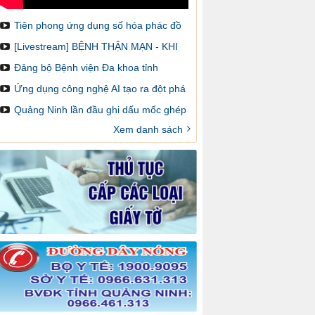
Tiên phong ứng dụng số hóa phác đồ
điều trị và cảnh báo dược lâm sàng
[Livestream] BỆNH THẬN MẠN - KHI
NÀO CẦN GHÉP THẬN VÀ LÀM SAO
Đảng bộ Bệnh viện Đa khoa tỉnh
ĐỂ ĐĂNG KÝ GHÉP
Quảng Ninh: Một nhiệm kỳ đổi mới,
Ứng dụng công nghệ AI tạo ra đột phá
sáng tạo và đột phá
trong chẩn đoán hình ảnh y khoa
Quảng Ninh lần đầu ghi dấu mốc ghép
thận trên bản đồ ghép tạng Việt Nam
Xem danh sách