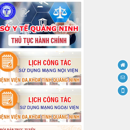
HỎI ĐÁP TRỰC TUYẾN