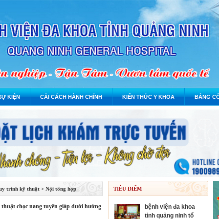
SỰ KIỆN
CẢI CÁCH HÀNH CHÍNH
KIẾN THỨC Y KHOA
BẢNG CÔ
y trình kỹ thuật
>
Nội tổng hợp
TIÊU ĐIỂM
bệnh viện đa khoa
tỉnh quảng ninh tổ