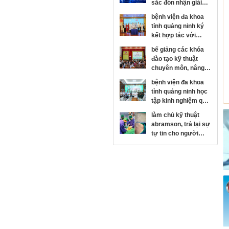
sắc đón nhận giải
thưởng kim cương
bệnh viện đa khoa
của hội đột quỵ thế
tỉnh quảng ninh ký
giới
kết hợp tác với
bệnh viện mắt trung
bế giảng các khóa
ương, phát triển
đào tạo kỹ thuật
chuyên sâu chuyên
chuyên môn, nâng
ngành nhãn khoa
cao năng lực y tế cơ
bệnh viện đa khoa
sở
tỉnh quảng ninh học
tập kinh nghiệm quy
hoạch, xây dựng
làm chủ kỹ thuật
bệnh viện hiện đại
abramson, trả lại sự
tại bệnh viện trung
tự tin cho người
ương quân đội 108
bệnh lồi ngực bẩm
sinh