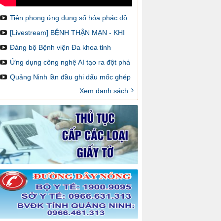
Tiên phong ứng dụng số hóa phác đồ
điều trị và cảnh báo dược lâm sàng
[Livestream] BỆNH THẬN MẠN - KHI
NÀO CẦN GHÉP THẬN VÀ LÀM SAO
Đảng bộ Bệnh viện Đa khoa tỉnh
ĐỂ ĐĂNG KÝ GHÉP
Quảng Ninh: Một nhiệm kỳ đổi mới,
Ứng dụng công nghệ AI tạo ra đột phá
sáng tạo và đột phá
trong chẩn đoán hình ảnh y khoa
Quảng Ninh lần đầu ghi dấu mốc ghép
thận trên bản đồ ghép tạng Việt Nam
Xem danh sách