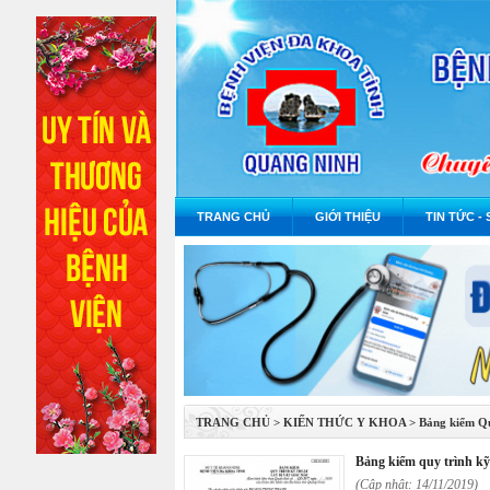
TRANG CHỦ
GIỚI THIỆU
TIN TỨC - 
TRANG CHỦ
>
KIẾN THỨC Y KHOA
>
Bảng kiểm Qu
bảng kiểm quy trình kỹ
(Cập nhật: 14/11/2019)