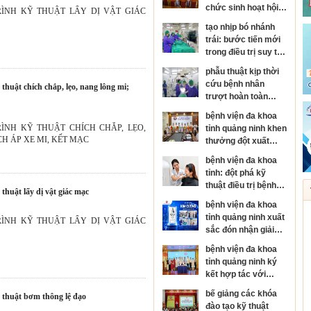
chức sinh hoạt hội
HUẬT LẤY DỊ VẬT GIÁC
đồng người bệnh
tạo nhịp bó nhánh
cấp bệnh viện
trái: bước tiến mới
trong điều trị suy tim
và rối loạn nhịp tim
phẫu thuật kịp thời
cứu bệnh nhân
trượt hoàn toàn
thân đốt sống, sốc
bệnh viện đa khoa
tủy nặng
HUẬT CHÍCH CHẮP, LẸO,
tỉnh quảng ninh khen
H ÁP XE MI, KẾT MẠC
thưởng đột xuất
đơn nguyên đột quỵ
bệnh viện đa khoa
đạt danh hiệu kim
tỉnh: đột phá kỹ
cương của hội đột
thuật điều trị bệnh
quỵ thế giới
 thuật lấy dị vật giác mạc
da liễu
bệnh viện đa khoa
tỉnh quảng ninh xuất
HUẬT LẤY DỊ VẬT GIÁC
sắc đón nhận giải
thưởng kim cương
bệnh viện đa khoa
của hội đột quỵ thế
tỉnh quảng ninh ký
giới
kết hợp tác với
bệnh viện mắt trung
bế giảng các khóa
ỹ thuật bơm thông lệ đạo
ương, phát triển
đào tạo kỹ thuật