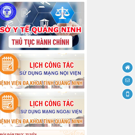
HỎI ĐÁP TRỰC TUYẾN