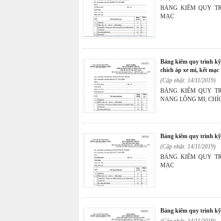
BẢNG KIỂM QUY TRÌNH KỸ T
MẠC
bảng kiểm quy trình kỹ thuật chích chắp, lẹo, nang lông mi;
chích áp xe mi, kết mạc
(Cập nhật: 14/11/2019)
BẢNG KIỂM QUY TRÌNH KỸ T
NANG LÔNG MI; CHÍC
bảng kiểm quy trình kỹ
(Cập nhật: 14/11/2019)
BẢNG KIỂM QUY TRÌNH KỸ T
MẠC
bảng kiểm quy trình k
(Cập nhật: 14/11/2019)