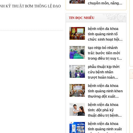
chuyên sâu chuyên
chuyên môn, nâng
ngành nhãn khoa
BẢNG KIỂM QUY TRÌNH KỸ THUẬT BƠM THÔNG LỆ ĐẠO
cao năng lực y tế cơ
sở
TIN ĐỌC NHIỀU
bệnh viện đa khoa
tỉnh quảng ninh tổ
chức sinh hoạt hội
đồng người bệnh
tạo nhịp bó nhánh
cấp bệnh viện
trái: bước tiến mới
trong điều trị suy tim
và rối loạn nhịp tim
phẫu thuật kịp thời
cứu bệnh nhân
trượt hoàn toàn
thân đốt sống, sốc
bệnh viện đa khoa
tủy nặng
tỉnh quảng ninh khen
thưởng đột xuất
đơn nguyên đột quỵ
bệnh viện đa khoa
đạt danh hiệu kim
tỉnh: đột phá kỹ
cương của hội đột
thuật điều trị bệnh
quỵ thế giới
da liễu
bệnh viện đa khoa
tỉnh quảng ninh xuất