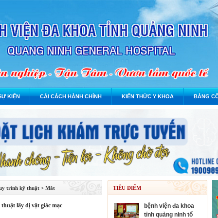
SỰ KIỆN
CẢI CÁCH HÀNH CHÍNH
KIẾN THỨC Y KHOA
BẢNG CÔ
y trình kỹ thuật
>
Mắt
TIÊU ĐIỂM
 thuật lấy dị vật giác mạc
bệnh viện đa khoa
tỉnh quảng ninh tổ