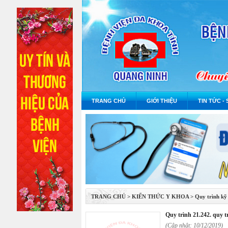
TRANG CHỦ
GIỚI THIỆU
TIN TỨC - 
TRANG CHỦ
>
KIẾN THỨC Y KHOA
>
Quy trình kỹ
quy trình 21.242. quy
(Cập nhật: 10/12/2019)