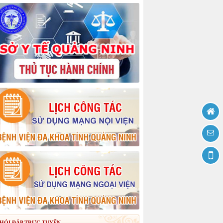
HỎI ĐÁP TRỰC TUYẾN