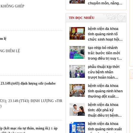
chuyên sâu chuyên
chuyên môn, nâng
ngành nhãn khoa
Y KHÔNG GHÉP
cao năng lực y tế cơ
sở
TIN ĐỌC NHIỀU
bệnh viện đa khoa
tỉnh quảng ninh tổ
m lệ
chức sinh hoạt hội
đồng người bệnh
tạo nhịp bó nhánh
cấp bệnh viện
NG ĐIỂM LỆ
trái: bước tiến mới
trong điều trị suy tim
và rối loạn nhịp tim
phẫu thuật kịp thời
cứu bệnh nhân
trượt hoàn toàn
thân đốt sống, sốc
bệnh viện đa khoa
tủy nặng
tỉnh quảng ninh khen
thưởng đột xuất
T21); 23.149.(TT43) ĐỊNH LƯỢNG sTfR
đơn nguyên đột quỵ
bệnh viện đa khoa
r)
đạt danh hiệu kim
tỉnh: đột phá kỹ
cương của hội đột
thuật điều trị bệnh
quỵ thế giới
da liễu
bệnh viện đa khoa
tỉnh quảng ninh xuất