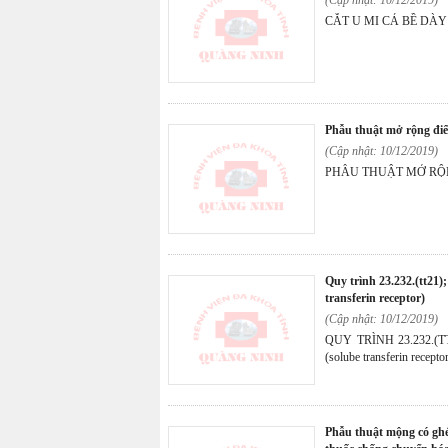
CẮT U MI CẢ BỀ DÀ
phẫu thuật mở rộng điể
(Cập nhật: 10/12/2019)
PHẪU THUẬT MỞ RỘ
quy trình 23.232.(tt21); 23.149.(tt43) định lượng stfr (solube
transferin receptor)
(Cập nhật: 10/12/2019)
QUY TRÌNH 23.232.(T
(solube transferin recepto
phẫu thuật mộng có ghép (kết mạc rìa tự thân, màng ối.) ± áp