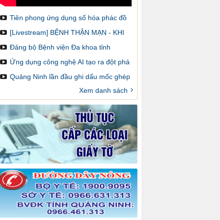
Tiên phong ứng dụng số hóa phác đồ
điều trị và cảnh báo dược lâm sàng
[Livestream] BỆNH THẬN MẠN - KHI
NÀO CẦN GHÉP THẬN VÀ LÀM SAO
Đảng bộ Bệnh viện Đa khoa tỉnh
ĐỂ ĐĂNG KÝ GHÉP
Quảng Ninh: Một nhiệm kỳ đổi mới,
Ứng dụng công nghệ AI tạo ra đột phá
sáng tạo và đột phá
trong chẩn đoán hình ảnh y khoa
Quảng Ninh lần đầu ghi dấu mốc ghép
thận trên bản đồ ghép tạng Việt Nam
Xem danh sách