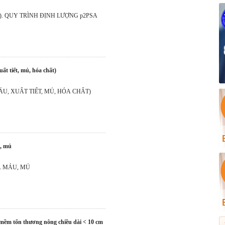
1). QUY TRÌNH ĐỊNH LƯỢNG p2PSA
uất tiết, mủ, hóa chất)
U, XUẤT TIẾT, MỦ, HÓA CHẤT)
u, mủ
 PHÒNG RỬA MÁU, MỦ
 mềm tổn thương nông chiều dài < 10 cm