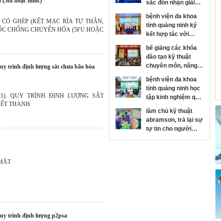
a (5fu hoặc mmc)
sắc đón nhận giải
thưởng kim cương
bệnh viện đa khoa
của hội đột quỵ thế
CÓ GHÉP (KẾT MẠC RÌA TỰ THÂN,
tỉnh quảng ninh ký
giới
UỐC CHỐNG CHUYỂN HÓA (5FU HOẶC
kết hợp tác với
bệnh viện mắt trung
bế giảng các khóa
ương, phát triển
đào tạo kỹ thuật
chuyên sâu chuyên
chuyên môn, nâng
ngành nhãn khoa
cao năng lực y tế cơ
bệnh viện đa khoa
sở
tỉnh quảng ninh học
(21). QUY TRÌNH ĐỊNH LƯỢNG SẮT
tập kinh nghiệm quy
ẾT THANH
hoạch, xây dựng
làm chủ kỹ thuật
bệnh viện hiện đại
abramson, trả lại sự
tại bệnh viện trung
tự tin cho người
ương quân đội 108
bệnh lồi ngực bẩm
sinh
MẮT
 quy trình định lượng p2psa