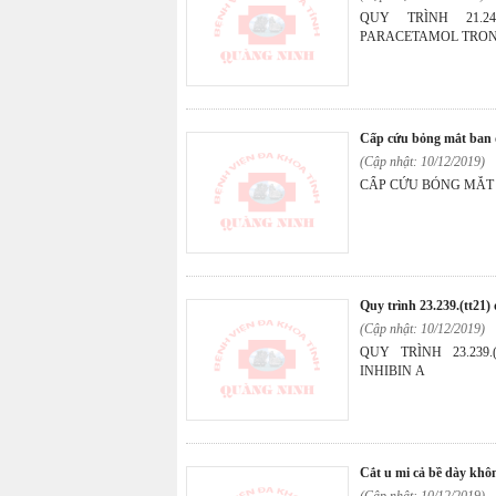
QUY TRÌNH 21.2
PARACETAMOL TRO
cấp cứu bỏng mắt ban
(Cập nhật: 10/12/2019)
CẤP CỨU BỎNG MẮT
quy trình 23.239.(tt21
(Cập nhật: 10/12/2019)
QUY TRÌNH 23.239
INHIBIN A
cắt u mi cả bề dày kh
(Cập nhật: 10/12/2019)