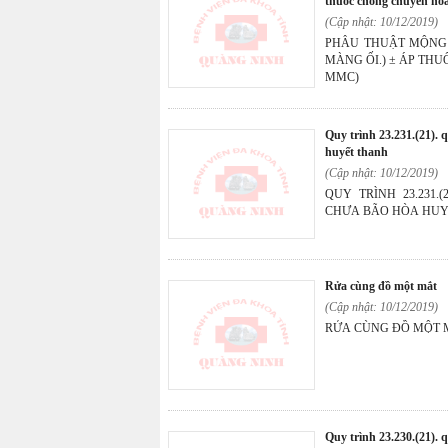
thuốc chống chuyển hó
(Cập nhật: 10/12/2019)
PHẪU THUẬT MỘNG 
MÀNG ỐI.) ± ÁP TH
MMC)
quy trình 23.231.(21). quy trình định lượng sắt chưa bão hòa
huyết thanh
(Cập nhật: 10/12/2019)
QUY TRÌNH 23.231.
CHƯA BÃO HÒA HUY
rửa cùng đồ một mắt
(Cập nhật: 10/12/2019)
RỬA CÙNG ĐỒ MỘT 
quy trình 23.230.(21).