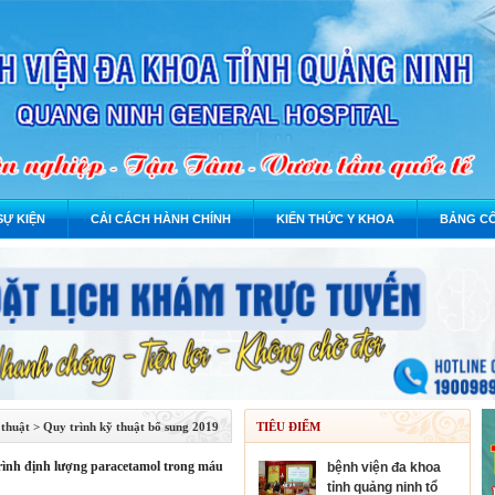
SỰ KIỆN
CẢI CÁCH HÀNH CHÍNH
KIẾN THỨC Y KHOA
BẢNG CÔ
 thuật
>
Quy trình kỹ thuật bổ sung 2019
TIÊU ĐIỂM
 trình định lượng paracetamol trong máu
bệnh viện đa khoa
tỉnh quảng ninh tổ