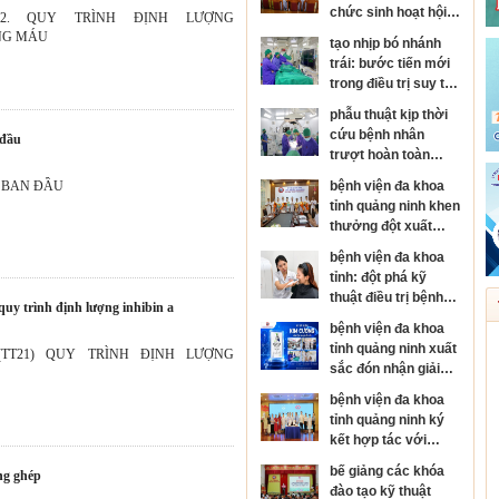
chức sinh hoạt hội
42. QUY TRÌNH ĐỊNH LƯỢNG
đồng người bệnh
NG MÁU
tạo nhịp bó nhánh
cấp bệnh viện
trái: bước tiến mới
trong điều trị suy tim
và rối loạn nhịp tim
phẫu thuật kịp thời
cứu bệnh nhân
 đầu
trượt hoàn toàn
thân đốt sống, sốc
 BAN ĐẦU
bệnh viện đa khoa
tủy nặng
tỉnh quảng ninh khen
thưởng đột xuất
đơn nguyên đột quỵ
bệnh viện đa khoa
đạt danh hiệu kim
tỉnh: đột phá kỹ
cương của hội đột
thuật điều trị bệnh
quỵ thế giới
) quy trình định lượng inhibin a
da liễu
bệnh viện đa khoa
tỉnh quảng ninh xuất
.(TT21) QUY TRÌNH ĐỊNH LƯỢNG
sắc đón nhận giải
thưởng kim cương
bệnh viện đa khoa
của hội đột quỵ thế
tỉnh quảng ninh ký
giới
kết hợp tác với
bệnh viện mắt trung
bế giảng các khóa
ông ghép
ương, phát triển
đào tạo kỹ thuật