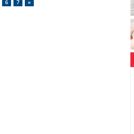
6
7
»