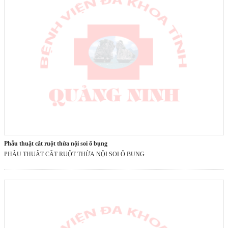
phẫu thuật cắt ruột thừa nội soi ổ bụng
PHẪU THUẬT CẮT RUỘT THỪA NỘI SOI Ổ BỤNG