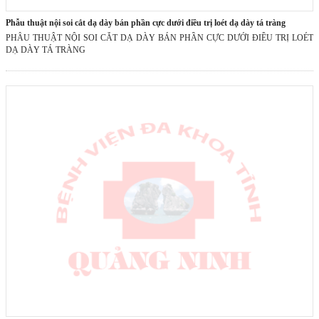
phẫu thuật nội soi cắt dạ dày bán phần cực dưới điều trị loét dạ dày tá tràng
PHẪU THUẬT NỘI SOI CẮT DẠ DÀY BÁN PHẦN CỰC DƯỚI ĐIỀU TRỊ LOÉT
DẠ DÀY TÁ TRÀNG