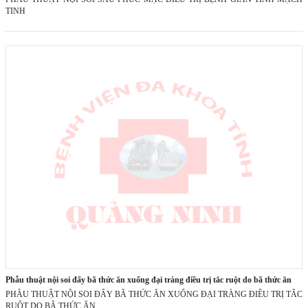
TINH
phẫu thuật nội soi đẩy bã thức ăn xuống đại tràng điều trị tắc ruột do bã thức ăn
PHẪU THUẬT NỘI SOI ĐẨY BÃ THỨC ĂN XUỐNG ĐẠI TRÀNG ĐIỀU TRỊ TẮC
RUỘT DO BÃ THỨC ĂN