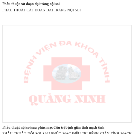
phẫu thuật cắt đoạn đại tràng nội soi
PHẪU THUẬT CẮT ĐOẠN ĐẠI TRÀNG NỘI SOI
phẫu thuật nội soi sau phúc mạc điều trị bệnh giãn tĩnh mạch tinh
PHẪU THUẬT NỘI SOI SAU PHÚC MẠC ĐIỀU TRỊ BỆNH GIÃN TĨNH MẠCH