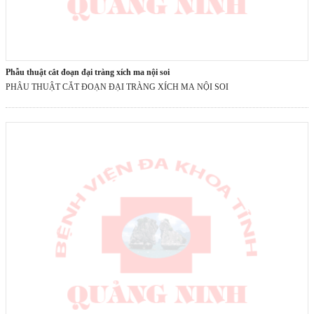
phẫu thuật cắt đoạn đại tràng xích ma nội soi
PHẪU THUẬT CẮT ĐOẠN ĐẠI TRÀNG XÍCH MA NỘI SOI