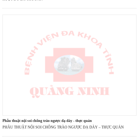
phẫu thuật nội soi chống trào ngược dạ dày - thực quản
PHẪU THUẬT NỘI SOI CHỐNG TRÀO NGƯỢC DẠ DÀY – THỰC QUẢN