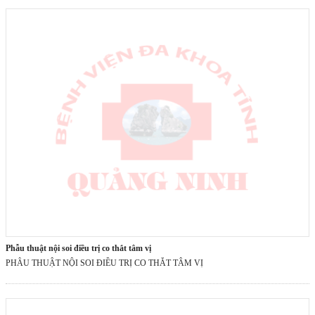
phẫu thuật nội soi điều trị co thắt tâm vị
PHẪU THUẬT NỘI SOI ĐIỀU TRỊ CO THẮT TÂM VỊ