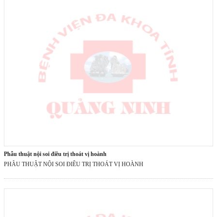
phẫu thuật nội soi điều trị thoát vị hoành
PHẪU THUẬT NỘI SOI ĐIỀU TRỊ THOÁT VỊ HOÀNH