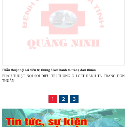
phẫu thuật nội soi điều trị thủng ổ loét hành tá tràng đơn thuần
PHẪU THUẬT NỘI SOI ĐIỀU TRỊ THỦNG Ổ LOÉT HÀNH TÁ TRÀNG ĐƠN
THUẦN
1
2
3