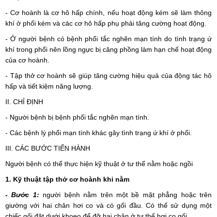
- Cơ hoành là cơ hô hấp chính, nếu hoạt động kém sẽ làm thông
khí ở phổi kém và các cơ hô hấp phụ phải tăng cường hoạt động.
- Ở người bệnh có bệnh phổi tắc nghẽn mạn tính do tình trạng ứ
khí trong phổi nên lồng ngực bị căng phồng làm hạn chế hoạt động
của cơ hoành.
- Tập thở cơ hoành sẽ giúp tăng cường hiệu quả của động tác hô
hấp và tiết kiệm năng lượng.
II. CHỈ ĐỊNH
- Người bệnh bị bệnh phổi tắc nghẽn mạn tính.
- Các bệnh lý phổi mạn tính khác gây tình trạng ứ khí ở phổi.
III. CÁC BƯỚC TIẾN HÀNH
Người bệnh có thể thực hiện kỹ thuật ở tư thế nằm hoặc ngồi
1. Kỹ thuật tập thở cơ hoành khi nằm
- Bước 1:
người bệnh nằm trên một bề mặt phẳng hoặc trên
giường với hai chân hơi co và có gối đầu. Có thể sử dụng một
chiếc gối đặt dưới khoeo để đỡ hai chân ở tư thế hơi co gối.