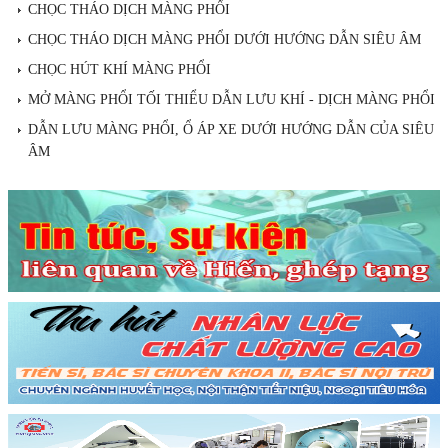
CHỌC THÁO DỊCH MÀNG PHỔI
CHỌC THÁO DỊCH MÀNG PHỔI DƯỚI HƯỚNG DẪN SIÊU ÂM
CHỌC HÚT KHÍ MÀNG PHỔI
MỞ MÀNG PHỔI TỐI THIỂU DẪN LƯU KHÍ - DỊCH MÀNG PHỔI
DẪN LƯU MÀNG PHỔI, Ổ ÁP XE DƯỚI HƯỚNG DẪN CỦA SIÊU
ÂM