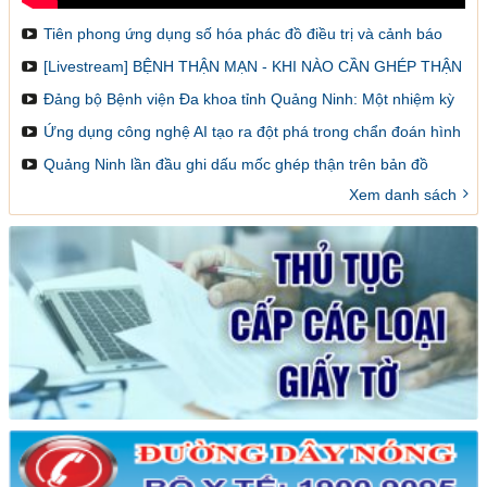
Tiên phong ứng dụng số hóa phác đồ điều trị và cảnh báo
dược lâm sàng
[Livestream] BỆNH THẬN MẠN - KHI NÀO CẦN GHÉP THẬN
VÀ LÀM SAO ĐỂ ĐĂNG KÝ GHÉP
Đảng bộ Bệnh viện Đa khoa tỉnh Quảng Ninh: Một nhiệm kỳ
đổi mới, sáng tạo và đột phá
Ứng dụng công nghệ AI tạo ra đột phá trong chẩn đoán hình
ảnh y khoa
Quảng Ninh lần đầu ghi dấu mốc ghép thận trên bản đồ
ghép tạng Việt Nam
Xem danh sách