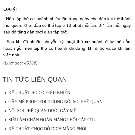
Lưu ý:
- Nên tập thở cơ hoành nhiều lần trong ngày cho đến khi trở thành
thói quen. Khởi đầu có thể tập 5-10 phút mỗi lần, 3-4 lần mỗi ngày,
sau đó tăng dần thời gian tập thở.
- Sau khi đã nhuần nhuyễn kỹ thuật thở cơ hoành ở tư thế nằm
hoặc ngồi, nên tập thở cơ hoành khi đứng, khi đi bộ và cả khi làm
việc nhà.
(Lượt đọc: 45368)
TIN TỨC LIÊN QUAN
KỸ THUẬT HO CÓ ĐIỀU KHIỂN
GÂY MÊ PROPOFOL TRONG NỘI SOI PHẾ QUẢN
NỘI SOI PHẾ QUẢN DƯỚI GÂY MÊ
SIÊU ÂM CHẨN ĐOÁN MÀNG PHỔI CẤP CỨU
KỸ THUẬT CHỌC DÒ DỊCH MÀNG PHỔI