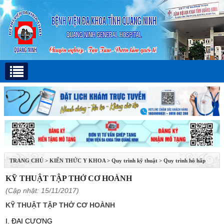
TRANG CHỦ
>
KIẾN THỨC Y KHOA
>
Quy trình kỹ thuật
>
Quy trình hô hấp
KỸ THUẬT TẬP THỞ CƠ HOÀNH
(Cập nhật: 15/11/2017)
KỸ THUẬT TẬP THỞ CƠ HOÀNH
I. ĐẠI CƯƠNG