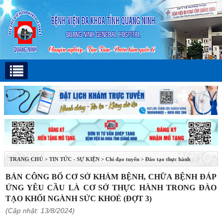
TRANG CHỦ
>
TIN TỨC - SỰ KIỆN
>
Chỉ đạo tuyến
>
Đào tạo thực hành
BẢN CÔNG BỐ CƠ SỞ KHÁM BỆNH, CHỮA BỆNH ĐÁP
ỨNG YÊU CẦU LÀ CƠ SỞ THỰC HÀNH TRONG ĐÀO
TẠO KHỐI NGÀNH SỨC KHOẺ (ĐỢT 3)
(Cập nhật: 13/8/2024)