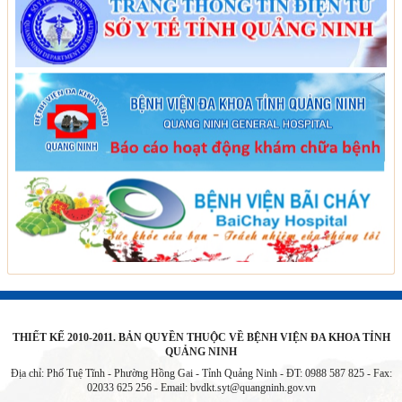
THIẾT KẾ 2010-2011. BẢN QUYỀN THUỘC VỀ BỆNH VIỆN ĐA KHOA TỈNH
QUẢNG NINH
Địa chỉ: Phố Tuệ Tĩnh - Phường Hồng Gai - Tỉnh Quảng Ninh - ĐT: 0988 587 825 - Fax:
02033 625 256 - Email:
bvdkt.syt@quangninh.gov.vn