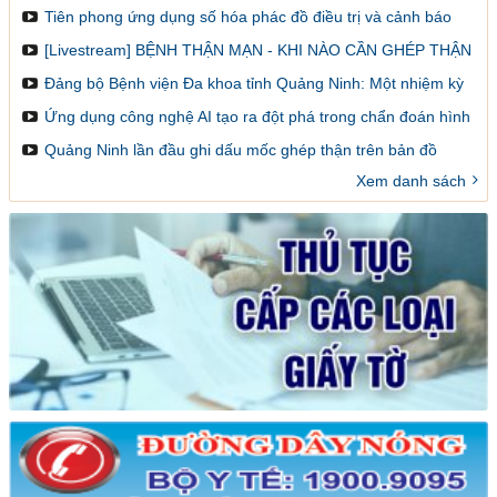
Tiên phong ứng dụng số hóa phác đồ điều trị và cảnh báo
dược lâm sàng
[Livestream] BỆNH THẬN MẠN - KHI NÀO CẦN GHÉP THẬN
VÀ LÀM SAO ĐỂ ĐĂNG KÝ GHÉP
Đảng bộ Bệnh viện Đa khoa tỉnh Quảng Ninh: Một nhiệm kỳ
đổi mới, sáng tạo và đột phá
Ứng dụng công nghệ AI tạo ra đột phá trong chẩn đoán hình
ảnh y khoa
Quảng Ninh lần đầu ghi dấu mốc ghép thận trên bản đồ
ghép tạng Việt Nam
Xem danh sách