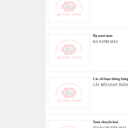
hạ natri máu
HẠ NATRI MÁU
các rối loạn thăng bằn
CÁC RỐI LOẠN THĂ
toan chuyển hoá
TOAN CHUYỂN HOÁ