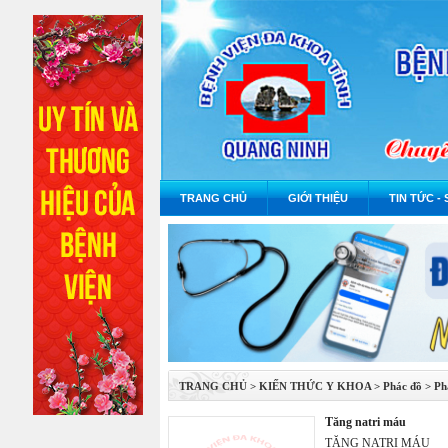
TRANG CHỦ
GIỚI THIỆU
TIN TỨC - 
TRANG CHỦ
>
KIẾN THỨC Y KHOA
>
Phác đồ
>
Ph
tăng natri máu
TĂNG NATRI MÁU