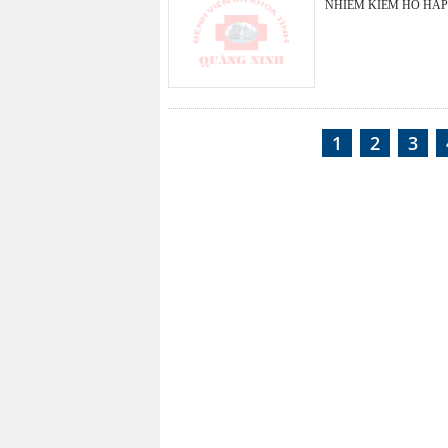
NHIỄM KIỀM HÔ HẤP
1
2
3