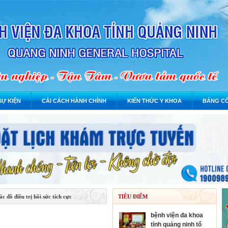
SỰ KIỆN
CẢI CÁCH HÀNH CHÍNH
KIẾN THỨC Y KHOA
BẢNG CÔ
ác đồ điều trị hồi sức tích cực
TIÊU ĐIỂM
bệnh viện đa khoa
tỉnh quảng ninh tổ