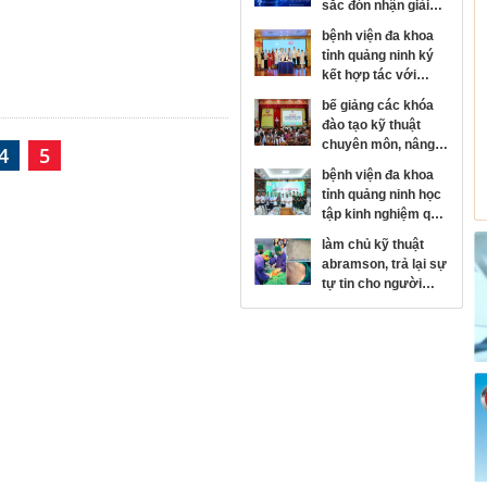
sắc đón nhận giải
thưởng kim cương
bệnh viện đa khoa
của hội đột quỵ thế
tỉnh quảng ninh ký
giới
kết hợp tác với
bệnh viện mắt trung
bế giảng các khóa
ương, phát triển
đào tạo kỹ thuật
chuyên sâu chuyên
chuyên môn, nâng
4
5
ngành nhãn khoa
cao năng lực y tế cơ
bệnh viện đa khoa
sở
tỉnh quảng ninh học
tập kinh nghiệm quy
hoạch, xây dựng
làm chủ kỹ thuật
bệnh viện hiện đại
abramson, trả lại sự
tại bệnh viện trung
tự tin cho người
ương quân đội 108
bệnh lồi ngực bẩm
sinh