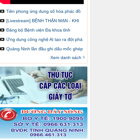
Tiên phong ứng dụng số hóa phác đồ
điều trị và cảnh báo dược lâm sàng
[Livestream] BỆNH THẬN MẠN - KHI
NÀO CẦN GHÉP THẬN VÀ LÀM SAO
Đảng bộ Bệnh viện Đa khoa tỉnh
ĐỂ ĐĂNG KÝ GHÉP
Quảng Ninh: Một nhiệm kỳ đổi mới,
Ứng dụng công nghệ AI tạo ra đột phá
sáng tạo và đột phá
trong chẩn đoán hình ảnh y khoa
Quảng Ninh lần đầu ghi dấu mốc ghép
thận trên bản đồ ghép tạng Việt Nam
Xem danh sách