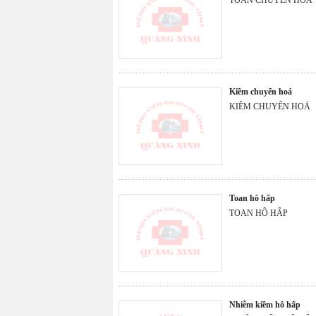
kiềm chuyển hoá
KIỀM CHUYỂN HOÁ
toan hô hấp
TOAN HÔ HẤP
nhiễm kiềm hô hấp