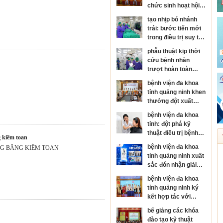
chức sinh hoạt hội
đồng người bệnh
tạo nhịp bó nhánh
cấp bệnh viện
trái: bước tiến mới
trong điều trị suy tim
và rối loạn nhịp tim
phẫu thuật kịp thời
cứu bệnh nhân
trượt hoàn toàn
thân đốt sống, sốc
bệnh viện đa khoa
tủy nặng
tỉnh quảng ninh khen
thưởng đột xuất
đơn nguyên đột quỵ
bệnh viện đa khoa
đạt danh hiệu kim
tỉnh: đột phá kỹ
cương của hội đột
thuật điều trị bệnh
quỵ thế giới
g kiềm toan
da liễu
bệnh viện đa khoa
NG BẰNG KIỀM TOAN
tỉnh quảng ninh xuất
sắc đón nhận giải
thưởng kim cương
bệnh viện đa khoa
của hội đột quỵ thế
tỉnh quảng ninh ký
giới
kết hợp tác với
bệnh viện mắt trung
bế giảng các khóa
ương, phát triển
đào tạo kỹ thuật