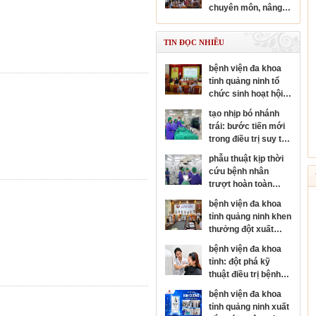
chuyên sâu chuyên
chuyên môn, nâng
ngành nhãn khoa
cao năng lực y tế cơ
sở
TIN ĐỌC NHIỀU
bệnh viện đa khoa
tỉnh quảng ninh tổ
chức sinh hoạt hội
đồng người bệnh
tạo nhịp bó nhánh
cấp bệnh viện
trái: bước tiến mới
trong điều trị suy tim
và rối loạn nhịp tim
phẫu thuật kịp thời
cứu bệnh nhân
trượt hoàn toàn
thân đốt sống, sốc
bệnh viện đa khoa
tủy nặng
tỉnh quảng ninh khen
thưởng đột xuất
đơn nguyên đột quỵ
bệnh viện đa khoa
đạt danh hiệu kim
tỉnh: đột phá kỹ
cương của hội đột
thuật điều trị bệnh
quỵ thế giới
da liễu
bệnh viện đa khoa
tỉnh quảng ninh xuất