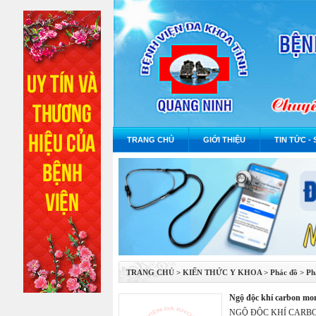
TRANG CHỦ
GIỚI THIỆU
TIN TỨC - 
TRANG CHỦ
>
KIẾN THỨC Y KHOA
>
Phác đồ
>
Ph
ngộ độc khí carbon mo
NGỘ ĐỘC KHÍ CARB