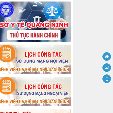
HỎI ĐÁP TRỰC TUYẾN