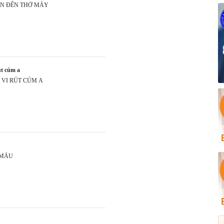
AN ĐẾN THỞ MÁY
út cúm a
 VI RÚT CÚM A
 MÁU