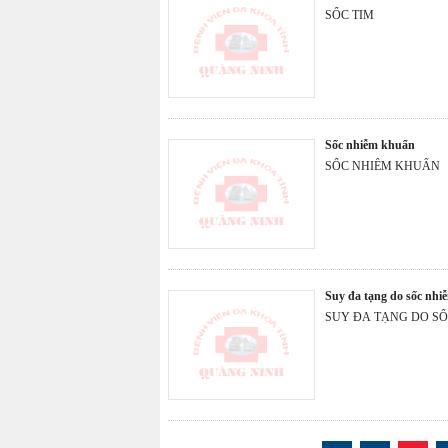
SỐC TIM
sốc nhiễm khuẩn
SỐC NHIỄM KHUẨN
suy đa tạng do sốc nh
SUY ĐA TẠNG DO S