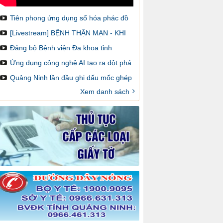
Tiên phong ứng dụng số hóa phác đồ
điều trị và cảnh báo dược lâm sàng
[Livestream] BỆNH THẬN MẠN - KHI
NÀO CẦN GHÉP THẬN VÀ LÀM SAO
Đảng bộ Bệnh viện Đa khoa tỉnh
ĐỂ ĐĂNG KÝ GHÉP
Quảng Ninh: Một nhiệm kỳ đổi mới,
Ứng dụng công nghệ AI tạo ra đột phá
sáng tạo và đột phá
trong chẩn đoán hình ảnh y khoa
Quảng Ninh lần đầu ghi dấu mốc ghép
thận trên bản đồ ghép tạng Việt Nam
Xem danh sách