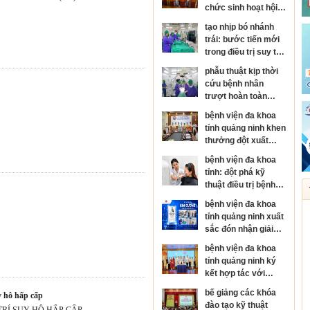
chức sinh hoạt hội
đồng người bệnh
tạo nhịp bó nhánh
cấp bệnh viện
trái: bước tiến mới
trong điều trị suy tim
và rối loạn nhịp tim
phẫu thuật kịp thời
cứu bệnh nhân
trượt hoàn toàn
thân đốt sống, sốc
bệnh viện đa khoa
tủy nặng
tỉnh quảng ninh khen
thưởng đột xuất
đơn nguyên đột quỵ
bệnh viện đa khoa
đạt danh hiệu kim
tỉnh: đột phá kỹ
cương của hội đột
thuật điều trị bệnh
quỵ thế giới
da liễu
bệnh viện đa khoa
tỉnh quảng ninh xuất
sắc đón nhận giải
thưởng kim cương
bệnh viện đa khoa
của hội đột quỵ thế
tỉnh quảng ninh ký
giới
kết hợp tác với
bệnh viện mắt trung
bế giảng các khóa
y hô hấp cấp
ương, phát triển
đào tạo kỹ thuật
RÍ SUY HÔ HẤP CẤP