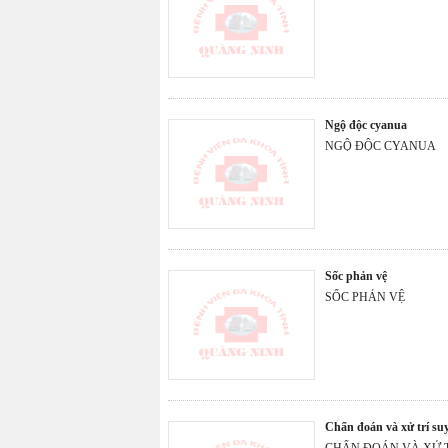
ngộ độc cyanua
NGỘ ĐỘC CYANUA
sốc phản vệ
SỐC PHẢN VỆ
chẩn đoán và xử trí su
CHẨN ĐOÁN VÀ XỬ T