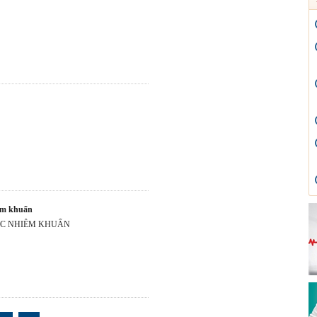
iễm khuẩn
ỐC NHIỄM KHUẨN