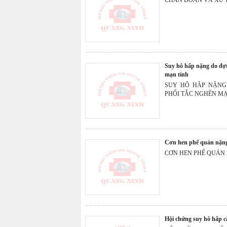
suy hô hấp nặng do đợt mất bù cấp của bệnh phổi tắc nghẽn
mạn tính
SUY HÔ HẤP NẶNG
PHỔI TẮC NGHẼN MẠ
cơn hen phế quản nặn
CƠN HEN PHẾ QUẢN
hội chứng suy hô hấp c