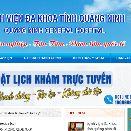
SỰ KIỆN
CẢI CÁCH HÀNH CHÍNH
KIẾN THỨC Y KHOA
BẢNG CÔ
ác đồ điều trị hồi sức tích cực
TIÊU ĐIỂM
noxide (co)
bệnh viện đa khoa
tỉnh quảng ninh tổ
ON MONOXIDE (CO)