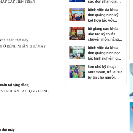
HẤP CẤP TIẾN TRIỂN
sắc đón nhận giải
thưởng kim cương
bệnh viện đa khoa
của hội đột quỵ thế
tỉnh quảng ninh ký
giới
kết hợp tác với
bệnh viện mắt trung
bế giảng các khóa
ương, phát triển
đào tạo kỹ thuật
chuyên sâu chuyên
chuyên môn, nâng
 bệnh nhân thở máy
ngành nhãn khoa
cao năng lực y tế cơ
ỔI Ở BỆNH NHÂN THỞ MÁY
bệnh viện đa khoa
sở
tỉnh quảng ninh học
tập kinh nghiệm quy
hoạch, xây dựng
làm chủ kỹ thuật
bệnh viện hiện đại
abramson, trả lại sự
tại bệnh viện trung
tự tin cho người
ương quân đội 108
bệnh lồi ngực bẩm
khuẩn tại cộng đồng
sinh
 VI KHUẨN TẠI CỘNG ĐỒNG
ến thở máy