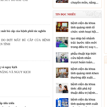
chuyên sâu chuyên
chuyên môn, nâng
ngành nhãn khoa
cao năng lực y tế cơ
sở
TIN ĐỌC NHIỀU
bệnh viện đa khoa
tỉnh quảng ninh tổ
chức sinh hoạt hội
đồng người bệnh
tạo nhịp bó nhánh
 DO ĐỢT MẤT BÙ CẤP CỦA BỆNH
cấp bệnh viện
trái: bước tiến mới
N TÍNH
trong điều trị suy tim
và rối loạn nhịp tim
phẫu thuật kịp thời
cứu bệnh nhân
trượt hoàn toàn
thân đốt sống, sốc
g và nguy kịch
bệnh viện đa khoa
tủy nặng
 NẶNG VÀ NGUY KỊCH
tỉnh quảng ninh khen
thưởng đột xuất
đơn nguyên đột quỵ
bệnh viện đa khoa
đạt danh hiệu kim
tỉnh: đột phá kỹ
cương của hội đột
thuật điều trị bệnh
quỵ thế giới
da liễu
bệnh viện đa khoa
ấp tiến triển
tỉnh quảng ninh xuất