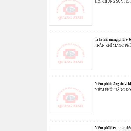
HỘI CHỨNG SUY HÔ 
tràn khí màng phổi ở
TRÀN KHÍ MÀNG PH
viêm phổi nặng do vi 
VIÊM PHỔI NẶNG DO
viêm phổi liên quan đ