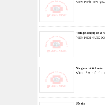
VIÊM PHỔI LIÊN QU
viêm phổi nặng do vi r
VIÊM PHỔI NẶNG DO
sốc giảm thể tích máu
SỐC GIẢM THỂ TÍCH
sốc tim