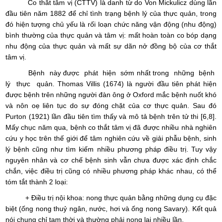
Co thắt tâm vị (CTTV) là danh từ do Von Mickulicz dùng lần
đầu tiên năm 1882 để chỉ tình trạng bệnh lý của thực quản, trong
đó hiện tượng chủ yếu là rối loạn chức năng vận động (nhu động)
bình thường của thực quản và tâm vị: mất hoàn toàn co bóp dạng
nhu động của thực quản và mất sự dãn nở đồng bộ của cơ thắt
tâm vị.
Bệnh này được phát hiện sớm nhất trong những bệnh
lý thực quản. Thomas Villis (1674) là người đầu tiên phát hiện
được bệnh trên những người đàn ông ở Oxford mắc bệnh nuốt khó
và nôn oẹ liên tục do sự đóng chặt của cơ thực quản. Sau đó
Purton (1921) lần đầu tiên tìm thấy và mô tả bệnh trên tử thi [6,8].
Mấy chục năm qua, bệnh co thắt tâm vị đã được nhiều nhà nghiên
cứu y học trên thế giới để tâm nghiên cứu về giải phẫu bệnh, sinh
lý bệnh cũng như tìm kiếm nhiều phương pháp điều trị. Tuy vậy
nguyên nhân và cơ chế bệnh sinh vẫn chưa được xác định chắc
chắn, việc điều trị cũng có nhiều phương pháp khác nhau, có thể
tóm tắt thành 2 loại:
+ Điều trị nội khoa: nong thực quản bằng những dụng cụ đặc
biệt (ống nong thuỷ ngân, nước, hơi và ống nong Savary). Kết quả
nói chung chỉ tạm thời và thường phải nong lại nhiều lần.