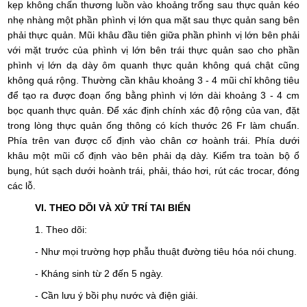
kẹp không chấn thương luồn vào khoảng trống sau thực quản kéo
nhẹ nhàng một phần phình vị lớn qua mặt sau thực quản sang bên
phải thực quản. Mũi khâu đầu tiên giữa phần phình vị lớn bên phải
với mặt trước của phình vị lớn bên trái thực quản sao cho phần
phình vị lớn dạ dày ôm quanh thực quản không quá chật cũng
không quá rộng. Thường cần khâu khoảng 3 - 4 mũi chỉ không tiêu
để tạo ra được đoạn ống bằng phình vị lớn dài khoảng 3 - 4 cm
bọc quanh thực quản. Để xác định chính xác độ rộng của van, đặt
trong lòng thực quản ống thông có kích thước 26 Fr làm chuẩn.
Phía trên van được cố định vào chân cơ hoành trái. Phía dưới
khâu một mũi cố định vào bên phải dạ dày. Kiểm tra toàn bộ ổ
bụng, hút sạch dưới hoành trái, phải, tháo hơi, rút các trocar, đóng
các lỗ.
VI. THEO DÕI VÀ XỬ TRÍ TAI BIẾN
1. Theo dõi:
- Như mọi trường hợp phẫu thuật đường tiêu hóa nói chung.
- Kháng sinh từ 2 đến 5 ngày.
- Cần lưu ý bồi phụ nước và điện giải.