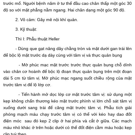
trước mổ. Người bệnh năm ở tư thế đầu cao chân thấp một góc 30
độ so với mặt phẳng nằm ngang. Hai chân dạng một góc 90 độ.
2. Vô cảm: Gây mê nội khí quản.
3. Kỹ thuật:
Thì I: Phẫu thuật Heller
- Dùng que gạt nâng dây chằng tròn và mặt dưới gan trái lên
để bộc lộ mặt trước dạ dày cùng với tâm vị và thực quản bụng
- Mở phúc mạc mặt trước trước thực quản bụng chỗ dính
vào chân cơ hoành để bộc lộ đoạn thực quản bụng trên một đoạn
dài 5 cm từ tâm vị. Mở phúc mạc ngang suốt chiều rộng của mặt
trước tâm vị để lộ lớp cơ.
- Tiến hành mở dọc lớp cơ mặt trước tâm vị: sử dụng một
kẹp không chấn thương kéo mặt trước phình vị lớn chỗ sát tâm vị
xuống dưới sang trái để căng mặt trước tâm vị. Phẫu tích giải
phóng mạch máu chạy trước tâm vị có thể với kéo hay dao đốt
điện móc sau đó kẹp 2 clip ở hai phía và cắt ở giữa. Các mạch
máu nhỏ khác ở trên hoặc dưới có thể đốt điện cầm máu hoặc kẹp
clip tuỳ theo.