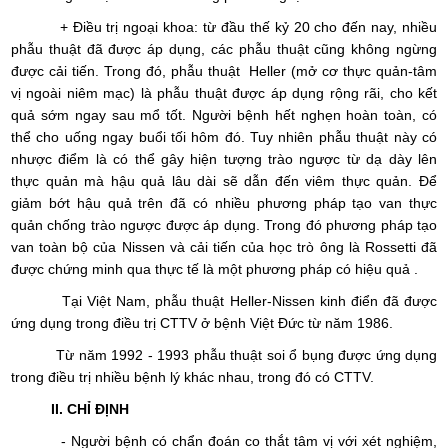
+ Điều trị ngoại khoa: từ đầu thế kỷ 20 cho đến nay, nhiều
phẫu thuật đã được áp dụng, các phẫu thuật cũng không ngừng
được cải tiến. Trong đó, phẫu thuật Heller (mở cơ thực quản-tâm
vị ngoài niêm mạc) là phẫu thuật được áp dụng rộng rãi, cho kết
quả sớm ngay sau mổ tốt. Người bệnh hết nghẹn hoàn toàn, có
thể cho uống ngay buổi tối hôm đó. Tuy nhiên phẫu thuật này có
nhược điểm là có thể gây hiện tượng trào ngược từ dạ dày lên
thực quản mà hậu quả lâu dài sẽ dẫn đến viêm thực quản. Để
giảm bớt hậu quả trên đã có nhiều phương pháp tạo van thực
quản chống trào ngược được áp dụng. Trong đó phương pháp tạo
van toàn bộ của Nissen và cải tiến của học trò ông là Rossetti đã
được chứng minh qua thực tế là một phương pháp có hiệu quả .
Tại Việt Nam, phẫu thuật Heller-Nissen kinh điển đã được
ứng dụng trong điều trị CTTV ở bệnh Việt Đức từ năm 1986.
Từ năm 1992 - 1993 phẫu thuật soi ổ bụng được ứng dụng
trong điều trị nhiều bệnh lý khác nhau, trong đó có CTTV.
II. CHỈ ĐỊNH
- Người bệnh có chẩn đoán co thắt tâm vị với xét nghiệm,