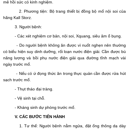
mê hồi sức có kinh nghiệm.
2. Phương tiện: Bộ trang thiết bị đồng bộ mổ nội soi của
hãng Kall Storz.
3. Người bệnh:
- Các xét nghiệm cơ bản, nội soi, Xquang, siêu âm ổ bụng.
- Do người bệnh không ăn được vì nuốt nghẹn nên thường
có biểu hiện suy dinh dưỡng, rối loạn nước điện giải. Cần được bù
năng lượng và bồi phụ nước điện giải qua đường tĩnh mạch vài
ngày trước mổ.
- Nếu có ứ đọng thức ăn trong thực quản cần được rửa hút
sạch trước mổ.
- Thụt tháo đại tràng.
- Vệ sinh tại chỗ.
- Kháng sinh dự phòng trước mổ.
V. CÁC BƯỚC TIẾN HÀNH
1. Tư thế: Người bệnh nằm ngửa, đặt ống thông dạ dày