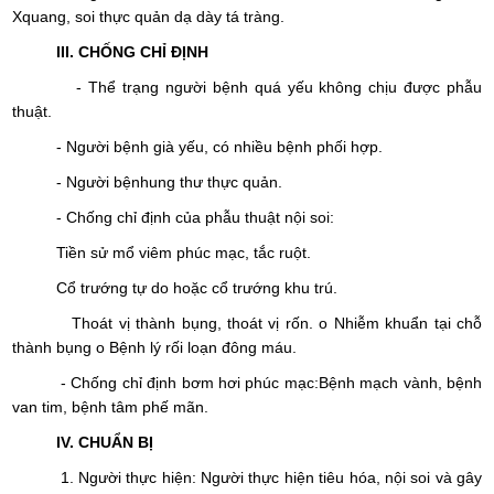
Xquang, soi thực quản dạ dày tá tràng.
III. CHỐNG CHỈ ĐỊNH
- Thể trạng người bệnh quá yếu không chịu được phẫu
thuật.
- Người bệnh già yếu, có nhiều bệnh phối hợp.
- Người bệnhung thư thực quản.
- Chống chỉ định của phẫu thuật nội soi:
Tiền sử mổ viêm phúc mạc, tắc ruột.
Cổ trướng tự do hoặc cổ trướng khu trú.
Thoát vị thành bụng, thoát vị rốn. o Nhiễm khuẩn tại chỗ
thành bụng o Bệnh lý rối loạn đông máu.
- Chống chỉ định bơm hơi phúc mạc:Bệnh mạch vành, bệnh
van tim, bệnh tâm phế mãn.
IV. CHUẨN BỊ
1. Người thực hiện: Người thực hiện tiêu hóa, nội soi và gây