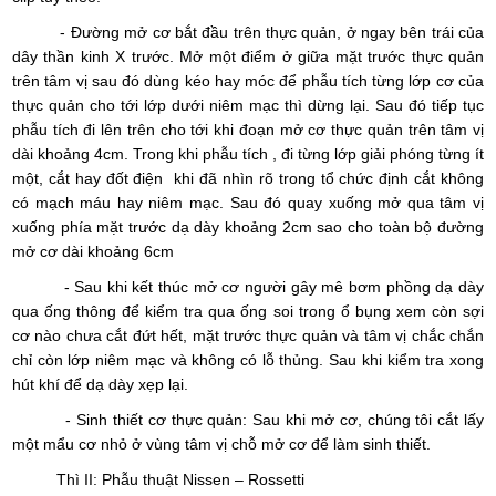
- Đường mở cơ bắt đầu trên thực quản, ở ngay bên trái của
dây thần kinh X trước. Mở một điểm ở giữa mặt trước thực quản
trên tâm vị sau đó dùng kéo hay móc để phẫu tích từng lớp cơ của
thực quản cho tới lớp dưới niêm mạc thì dừng lại. Sau đó tiếp tục
phẫu tích đi lên trên cho tới khi đoạn mở cơ thực quản trên tâm vị
dài khoảng 4cm. Trong khi phẫu tích , đi từng lớp giải phóng từng ít
một, cắt hay đốt điện khi đã nhìn rõ trong tổ chức định cắt không
có mạch máu hay niêm mạc. Sau đó quay xuống mở qua tâm vị
xuống phía mặt trước dạ dày khoảng 2cm sao cho toàn bộ đường
mở cơ dài khoảng 6cm
- Sau khi kết thúc mở cơ người gây mê bơm phồng dạ dày
qua ống thông để kiểm tra qua ống soi trong ổ bụng xem còn sợi
cơ nào chưa cắt đứt hết, mặt trước thực quản và tâm vị chắc chắn
chỉ còn lớp niêm mạc và không có lỗ thủng. Sau khi kiểm tra xong
hút khí để dạ dày xẹp lại.
- Sinh thiết cơ thực quản: Sau khi mở cơ, chúng tôi cắt lấy
một mẩu cơ nhỏ ở vùng tâm vị chỗ mở cơ để làm sinh thiết.
Thì II: Phẫu thuật Nissen – Rossetti