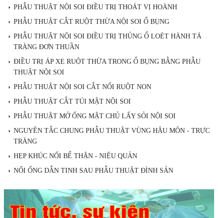
PHẪU THUẬT NỘI SOI ĐIỀU TRỊ THOÁT VỊ HOÀNH
PHẪU THUẬT CẮT RUỘT THỪA NỘI SOI Ổ BỤNG
PHẪU THUẬT NỘI SOI ĐIỀU TRỊ THỦNG Ổ LOÉT HÀNH TÁ
TRÀNG ĐƠN THUẦN
ĐIỀU TRỊ ÁP XE RUỘT THỪA TRONG Ổ BỤNG BẰNG PHẪU
THUẬT NỘI SOI
PHẪU THUẬT NỘI SOI CẮT NỐI RUỘT NON
PHẪU THUẬT CẮT TÚI MẬT NỘI SOI
PHẪU THUẬT MỞ ỐNG MẬT CHỦ LẤY SỎI NỘI SOI
NGUYÊN TẮC CHUNG PHẪU THUẬT VÙNG HẬU MÔN - TRỰC
TRÀNG
HẸP KHÚC NỐI BỂ THẬN - NIỆU QUẢN
NỐI ỐNG DẪN TINH SAU PHẪU THUẬT ĐÌNH SẢN