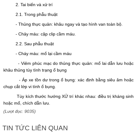
2. Tai biến và xử trí
2.1. Trong phẫu thuật
- Thủng thực quản: khâu ngay và tạo hình van toàn bộ.
- Chảy máu: cặp clip cầm máu.
2.2. Sau phẫu thuật
- Cháy máu: mổ lại cầm máu
- Viêm phúc mạc do thủng thực quản: mổ lai dẫn lưu hoặc
khâu thủng tùy tình trạng ổ bụng
- Áp xe tồn dư trong ổ bụng: xác định bằng siêu âm hoặc
chụp cắt lớp vi tính ổ bụng.
Tùy kích thước hướng XỬ trí khác nhau: điều trị kháng sinh
hoặc mổ, chích dẫn lưu.
(Lượt đọc: 9035)
TIN TỨC LIÊN QUAN