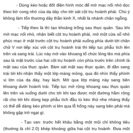
- Dùng kéo hoặc đốt điện hình móc để mở mạc nối nhỏ dọc
theo bờ cong nhỏ của dạ dày cho tới sát cột trụ hoành phải. Chú ý
không làm tổn thương dây thần kinh X, nhất là nhánh chân ngỗng.
- Tiếp theo là thì tạo khoảng trống sau thực quản. Sau khi
mở mạc nối nhỏ, nhận biết cột trụ hoành phải, mở một cửa sổ nhỏ
phúc mạc ở mặt trước cột trụ hoành phải xuống phía dưới tới chân
chữ V nơi tiếp xúc với cột trụ hoành trái thì tiếp tục phẫu tích lên
trên và sang trái. Lúc này mở vào khoang tổ chức lỏng lẻo mà phía
sau là mặt trước của hai cột trụ hoành còn phía trước trên chính là
mặt sau của thực quản. Bám sát mặt sau thực quản, đi dần sang
trái tới khi nhận thấy một lớp màng mỏng, qua đó nhìn thấy phình
vị lớn của dạ dày, hay lách. Mở qua lớp màng này sang bên
khoang dưới hoành trái. Tiếp tục mở rộng khoang sau thực quản
lên trên và xuống dưới cho tới khi tạo được một đường hầm rộng
rãi cho tới khi dùng kẹp phẫu tích đầu tù kéo thử nhẹ nhàng thấy
có thể dễ dàng kéo phình vị lớn qua lỗ hổng này sang bên phải mà
không gặp trở ngại gì.
- Tạo van: trước hết khâu bằng một mũi chỉ không tiêu
(thường là chỉ 2.0) khép khoảng giữa hai cột trụ hoành. Đưa một