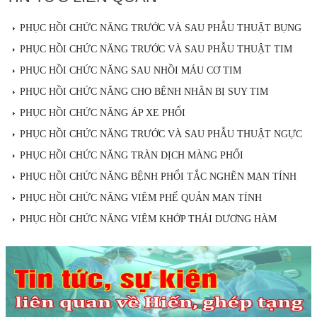
PHỤC HỒI CHỨC NĂNG TRƯỚC VÀ SAU PHẪU THUẬT BỤNG
PHỤC HỒI CHỨC NĂNG TRƯỚC VÀ SAU PHẪU THUẬT TIM
PHỤC HỒI CHỨC NĂNG SAU NHỒI MÁU CƠ TIM
PHỤC HỒI CHỨC NĂNG CHO BỆNH NHÂN BỊ SUY TIM
PHỤC HỒI CHỨC NĂNG ÁP XE PHỔI
PHỤC HỒI CHỨC NĂNG TRƯỚC VÀ SAU PHẪU THUẬT NGỰC
PHỤC HỒI CHỨC NĂNG TRÀN DỊCH MÀNG PHỔI
PHỤC HỒI CHỨC NĂNG BỆNH PHỔI TẮC NGHẼN MẠN TÍNH
PHỤC HỒI CHỨC NĂNG VIÊM PHẾ QUẢN MẠN TÍNH
PHỤC HỒI CHỨC NĂNG VIÊM KHỚP THÁI DƯƠNG HÀM