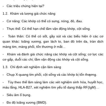
- Các triệu chứng hiện tại?
1.2. Khám và lượng giá chức năng
- Cơ năng: Các khớp có thể có sưng, nóng, đỏ, đau.
- Thực thể: Có thể hạn chế tầm vận động khớp, cột sống.
- Toàn thân: Có thể có sốt, gầy sút và các biểu hiện ở các cơ
quan khác: loãng xương, gan lách to, ban đỏ trên da, tràn dịch
màng tim, màng phổi, tổn thương ở mắt...
- Khám và đánh giá chức năng các khớp và cột sống; cơ lực các
cơ gấp, duỗi các chi; tầm vận động các khớp và cột sống.
1.3. Chỉ định xét nghiệm cận lâm sàng
- Chụp X-quang tim phổi, cột sống và các khớp bị tổn thƣơng.
- Tùy theo thể lâm sàng làm các xét nghiệm sinh hóa, huyết học,
máu lắng, HLA-B27, xét nghiệm tìm yếu tố dạng thấp RF(IgM)…
- Siêu âm ổ bụng.
- Đo độ loãng xương (BMD).