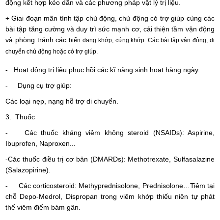
động kết hợp kéo dãn và các phương pháp vật lý trị liệu.
+ Giai đoạn mãn tính tập chủ động, chủ động có trợ giúp cùng các
bài tập tăng cường và duy trì sức mạnh cơ, cải thiện tầm vận động
và phòng tránh các
biến dạng khớp, cứng khớp. Các bài tập vận động, di
chuyển chủ động hoặc có trợ giúp.
- Hoạt động trị liệu phục hồi các kĩ năng sinh hoạt hàng ngày.
- Dụng cụ trợ giúp:
Các loại nẹp, nạng hỗ trợ di chuyển.
3. Thuốc
- Các thuốc kháng viêm không steroid (NSAIDs): Aspirine,
Ibuprofen, Naproxen...
-Các thuốc điều trị cơ bản (DMARDs): Methotrexate, Sulfasalazine
(Salazopirine).
- Các corticosteroid: Methyprednisolone, Prednisolone…Tiêm tại
chỗ Depo-Medrol, Dispropan trong viêm khớp thiếu niên tự phát
thể viêm điểm bám gân.