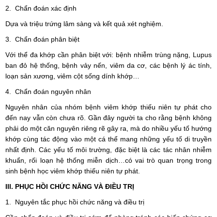
2. Chẩn đoán xác định
Dựa và triệu trứng lâm sàng và kết quả xét nghiệm.
3. Chẩn đoán phân biệt
Với thể đa khớp cần phân biệt với: bệnh nhiễm trùng nặng, Lupus
ban đỏ hệ thống, bệnh vảy nến, viêm da cơ, các bệnh lý ác tính,
loạn sản xương, viêm cột sống dính khớp…
4. Chẩn đoán nguyên nhân
Nguyên nhân của nhóm bệnh viêm khớp thiếu niên tự phát cho
đến nay vẫn còn chưa rõ. Gần đây người ta cho rằng bệnh không
phải do một căn nguyên riêng rẽ gây ra, mà do nhiều yếu tố hướng
khớp cùng tác động vào một cá thể mang những yếu tố di truyền
nhất định. Các yếu tố môi trường, đặc biệt là các tác nhân nhiễm
khuẩn, rối loạn hệ thống miễn dịch…có vai trò quan trọng trong
sinh bệnh học viêm khớp thiếu niên tự phát.
III. PHỤC HỒI CHỨC NĂNG VÀ ĐIỀU TRỊ
1. Nguyên tắc phục hồi chức năng và điều trị