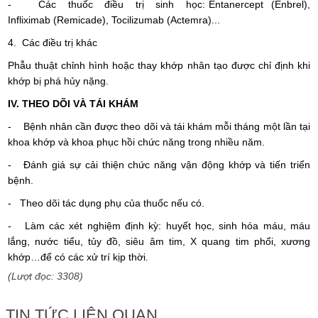
- Các thuốc điều trị sinh học: Entanercept (Enbrel),
Infliximab (Remicade), Tocilizumab (Actemra)...
4. Các điều trị khác
Phẫu thuật chỉnh hình hoặc thay khớp nhân tạo được chỉ định khi
khớp bị phá hủy nặng.
IV. THEO DÕI VÀ TÁI KHÁM
- Bệnh nhân cần được theo dõi và tái khám mỗi tháng một lần tại
khoa khớp và khoa phục hồi chức năng trong nhiều năm.
- Đánh giá sự cải thiện chức năng vận động khớp và tiến triển
bệnh.
- Theo dõi tác dụng phụ của thuốc nếu có.
- Làm các xét nghiệm định kỳ: huyết học, sinh hóa máu, máu
lắng, nước tiểu, tủy đồ, siêu âm tim, X quang tim phổi, xương
khớp…để có các xử trí kịp thời.
(Lượt đọc: 3308)
TIN TỨC LIÊN QUAN