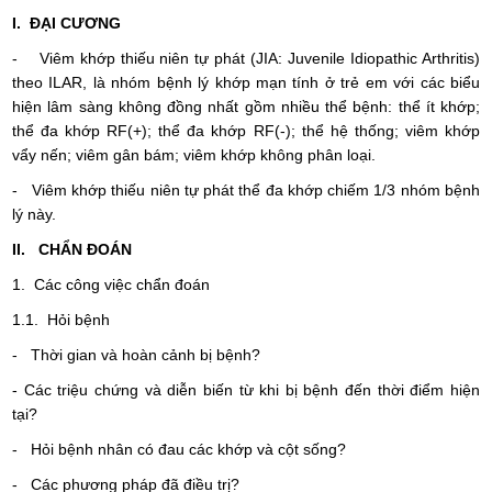
I. ĐẠI CƯƠNG
- Viêm khớp thiếu niên tự phát (JIA: Juvenile Idiopathic Arthritis)
theo ILAR, là nhóm bệnh lý khớp mạn tính ở trẻ em với các biểu
hiện lâm sàng không đồng nhất gồm nhiều thể bệnh: thể ít khớp;
thể đa khớp RF(+); thể đa khớp RF(-); thể hệ thống; viêm khớp
vẩy nến; viêm gân bám; viêm khớp không phân loại.
- Viêm khớp thiếu niên tự phát thể đa khớp chiếm 1/3 nhóm bệnh
lý này.
II. CHẨN ĐOÁN
1. Các công việc chẩn đoán
1.1. Hỏi bệnh
- Thời gian và hoàn cảnh bị bệnh?
- Các triệu chứng và diễn biến từ khi bị bệnh đến thời điểm hiện
tại?
- Hỏi bệnh nhân có đau các khớp và cột sống?
- Các phương pháp đã điều trị?