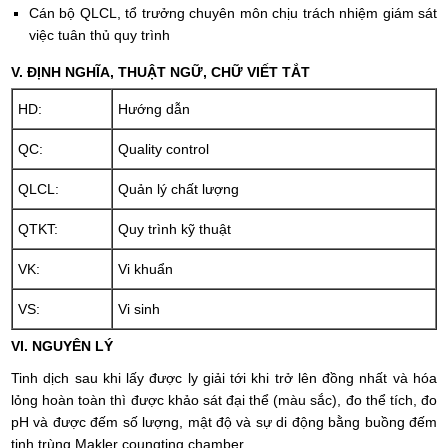
Cán bộ QLCL, tổ trưởng chuyên môn chịu trách nhiệm giám sát
việc tuân thủ quy trình
V. ĐỊNH NGHĨA, THUẬT NGỮ, CHỮ VIẾT TẮT
HD:
Hướng dẫn
QC:
Quality control
QLCL:
Quản lý chất lượng
QTKT:
Quy trình kỹ thuật
VK:
Vi khuẩn
VS:
Vi sinh
VI. NGUYÊN LÝ
Tinh dịch sau khi lấy được ly giải tới khi trở lên đồng nhất và hóa
lỏng hoàn toàn thì được khảo sát đại thể (màu sắc), đo thể tích, đo
pH và được đếm số lượng, mật độ và sự di động bằng buồng đếm
tinh trùng Makler coungting chamber.