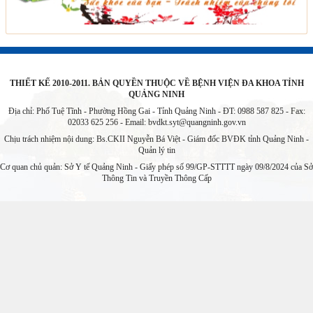
THIẾT KẾ 2010-2011. BẢN QUYỀN THUỘC VỀ BỆNH VIỆN ĐA KHOA TỈNH
QUẢNG NINH
Địa chỉ: Phố Tuệ Tĩnh - Phường Hồng Gai - Tỉnh Quảng Ninh - ĐT: 0988 587 825 - Fax:
02033 625 256 - Email:
bvdkt.syt@quangninh.gov.vn
Chịu trách nhiệm nội dung: Bs.CKII Nguyễn Bá Việt - Giám đốc BVĐK tỉnh Quảng Ninh -
Quản lý tin
Cơ quan chủ quản: Sở Y tế Quảng Ninh - Giấy phép số 99/GP-STTTT ngày 09/8/2024 của Sở
Thông Tin và Truyền Thông Cấp