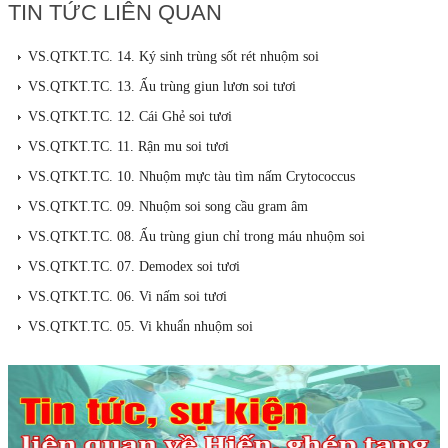
TIN TỨC LIÊN QUAN
VS.QTKT.TC. 14. Ký sinh trùng sốt rét nhuộm soi
VS.QTKT.TC. 13. Ấu trùng giun lươn soi tươi
VS.QTKT.TC. 12. Cái Ghẻ soi tươi
VS.QTKT.TC. 11. Rận mu soi tươi
VS.QTKT.TC. 10. Nhuộm mực tàu tìm nấm Crytococcus
VS.QTKT.TC. 09. Nhuộm soi song cầu gram âm
VS.QTKT.TC. 08. Ấu trùng giun chỉ trong máu nhuộm soi
VS.QTKT.TC. 07. Demodex soi tươi
VS.QTKT.TC. 06. Vi nấm soi tươi
VS.QTKT.TC. 05. Vi khuẩn nhuộm soi