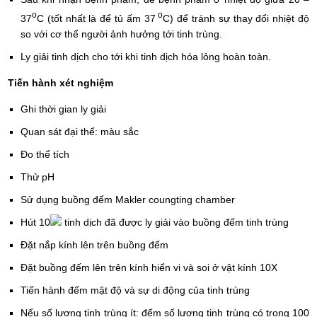
o
o
37
C (tốt nhất là để tủ ấm 37
C) để tránh sự thay đổi nhiệt độ
so với cơ thể người ảnh hưởng tới tinh trùng.
Ly giải tinh dịch cho tới khi tinh dịch hóa lỏng hoàn toàn.
Tiến
hành
xét nghiệm
Ghi thời gian ly giải
Quan sát đại thể: màu sắc
Đo thể tích
Thử pH
Sử dụng buồng đếm Makler coungting chamber
Hút 10
tinh dịch đã được ly giải vào buồng đếm tinh trùng
Đặt nắp kính lên trên buồng đếm
Đặt buồng đếm lên trên kính hiển vi và soi ở vật kính 10X
Tiến hành đếm mật độ và sự di động của tinh trùng
Nếu số lượng tinh trùng ít: đếm số lượng tinh trùng có trong 100