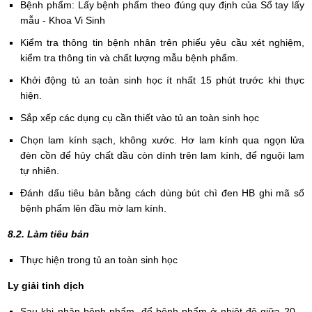
Bệnh phẩm: Lấy bệnh phẩm theo đúng quy định của Sổ tay lấy
mẫu - Khoa Vi Sinh
Kiểm tra thông tin bệnh nhân trên phiếu yêu cầu xét nghiệm,
kiểm tra thông tin và chất lượng mẫu bệnh phẩm.
Khởi động tủ an toàn sinh học ít nhất 15 phút trước khi thực
hiện.
Sắp xếp các dụng cụ cần thiết vào tủ an toàn sinh học
Chọn lam kính sạch, không xước. Hơ lam kính qua ngọn lửa
đèn cồn để hủy chất dầu còn dính trên lam kính, để nguội lam
tự nhiên.
Đánh dấu tiêu bản bằng cách dùng bút chì đen HB ghi mã số
bệnh phẩm lên đầu mờ lam kính.
8.2. Làm tiêu bản
Thực hiện trong tủ an toàn sinh học
Ly giải tinh dịch
Sau khi nhận bệnh phẩm, để bệnh phẩm ở nhiệt độ giữa 20 –