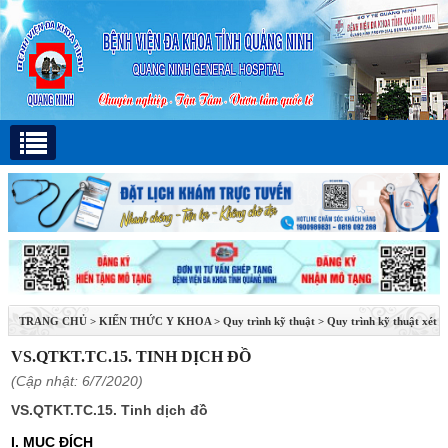
TRANG CHỦ
>
KIẾN THỨC Y KHOA
>
Quy trình kỹ thuật
>
Quy trình kỹ thuật xét
nghiệm vi sinh
VS.QTKT.TC.15. TINH DỊCH ĐỒ
(Cập nhật: 6/7/2020)
VS.QTKT.TC.15. Tinh dịch đồ
I. MỤC ĐÍCH