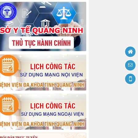
HỎI ĐÁP TRỰC TUYẾN