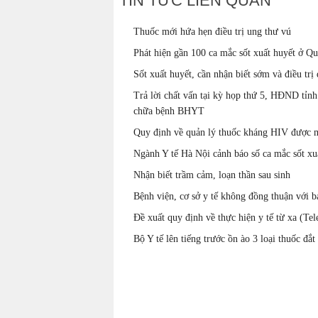
TIN TỨC LIÊN QUAN
Thuốc mới hứa hẹn điều trị ung thư vú
Phát hiện gần 100 ca mắc sốt xuất huyết ở Q
Sốt xuất huyết, cần nhận biết sớm và điều trị
Trả lời chất vấn tại kỳ họp thứ 5, HĐND tỉn
chữa bệnh BHYT
Quy định về quản lý thuốc kháng HIV được m
Ngành Y tế Hà Nội cảnh báo số ca mắc sốt xu
Nhận biết trầm cảm, loạn thần sau sinh
Bệnh viện, cơ sở y tế không đồng thuận với 
Đề xuất quy định về thực hiện y tế từ xa (Te
Bộ Y tế lên tiếng trước ồn ào 3 loại thuốc đắt