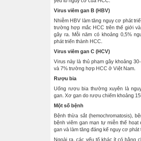
yếu tố nguy cơ của HCC.
Virus viêm gan B (HBV)
Nhiễm HBV làm tăng nguy cơ phát tr
trường hợp mắc HCC trên thế giới v
gây ra. Mỗi năm có khoảng 0,5% ng
phát triển thành HCC.
Virus viêm gan C (HCV)
Virus này là thủ phạm gây khoảng 3
và 7% trường hợp HCC ở Việt Nam.
Rượu bia
Uống rượu bia thường xuyên là ngu
gan. Xơ gan do rượu chiếm khoảng 1
Một số bệnh
Bệnh thừa sắt (hemochromatosis), bện
bệnh viêm gan mạn tự miễn thể hoạt
gan và làm tăng đáng kể nguy cơ phát 
Ngoài ra, các yếu tố khác ít có bằng