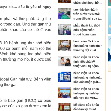
chức sinh hoạt hội
rượu bia… đều là yếu tố nguy
đồng người bệnh
tạo nhịp bó nhánh
cấp bệnh viện
trái: bước tiến mới
 phát và thứ phát. Ung thư
trong điều trị suy tim
và rối loạn nhịp tim
ào trong gan. Ung thư gan thứ
phẫu thuật kịp thời
phận khác của cơ thể đi vào
cứu bệnh nhân
trượt hoàn toàn
thân đốt sống, sốc
bệnh viện đa khoa
số 10 bệnh ung thư phổ biến
tủy nặng
tỉnh quảng ninh khen
000 ca bệnh mỗi năm (có thể
thưởng đột xuất
Bệnh khó sàng lọc phát hiện
đơn nguyên đột quỵ
bệnh viện đa khoa
h thường mơ hồ, ít được chú
đạt danh hiệu kim
tỉnh: đột phá kỹ
cương của hội đột
thuật điều trị bệnh
quỵ thế giới
da liễu
bệnh viện đa khoa
tỉnh quảng ninh xuất
goại Gan mật tụy, Bệnh viện
sắc đón nhận giải
ng thư gan:
thưởng kim cương
bệnh viện đa khoa
của hội đột quỵ thế
tỉnh quảng ninh ký
giới
kết hợp tác với
 tế bào gan (HCC) có biểu
bệnh viện mắt trung
bế giảng các khóa
uy cơ của xơ gan được xem là
ương, phát triển
đào tạo kỹ thuật