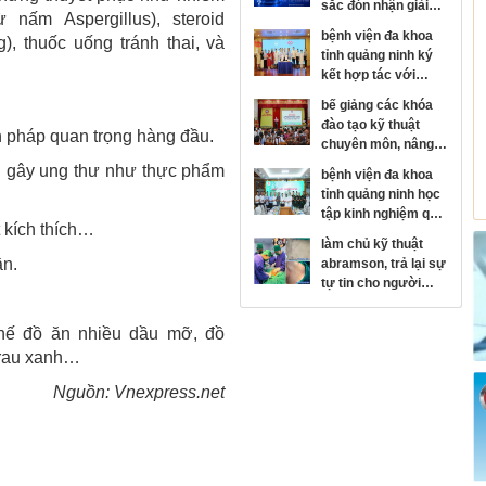
sắc đón nhận giải
ừ nấm Aspergillus), steroid
thưởng kim cương
bệnh viện đa khoa
g), thuốc uống tránh thai, và
của hội đột quỵ thế
tỉnh quảng ninh ký
giới
kết hợp tác với
bệnh viện mắt trung
bế giảng các khóa
ương, phát triển
đào tạo kỹ thuật
chuyên sâu chuyên
n pháp quan trọng hàng đầu.
chuyên môn, nâng
ngành nhãn khoa
cao năng lực y tế cơ
ẩn gây ung thư như thực phẩm
bệnh viện đa khoa
sở
tỉnh quảng ninh học
tập kinh nghiệm quy
t kích thích…
hoạch, xây dựng
làm chủ kỹ thuật
bệnh viện hiện đại
ần.
abramson, trả lại sự
tại bệnh viện trung
tự tin cho người
ương quân đội 108
bệnh lồi ngực bẩm
sinh
hế đồ ăn nhiều dầu mỡ, đồ
, rau xanh…
Nguồn: Vnexpress.net