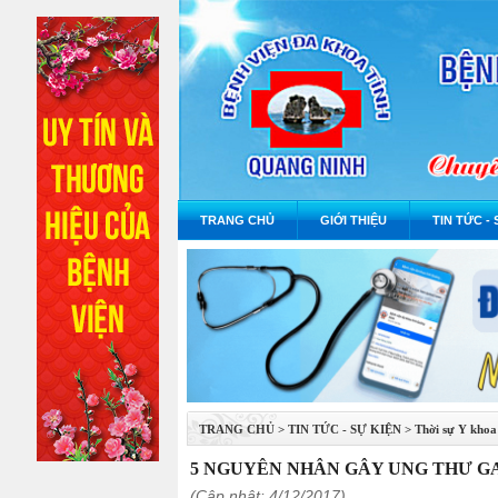
TRANG CHỦ
GIỚI THIỆU
TIN TỨC - 
TRANG CHỦ
>
TIN TỨC - SỰ KIỆN
>
Thời sự Y khoa
5 NGUYÊN NHÂN GÂY UNG THƯ G
(Cập nhật: 4/12/2017)