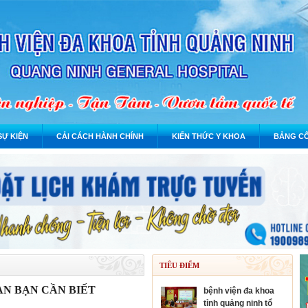
SỰ KIỆN
CẢI CÁCH HÀNH CHÍNH
KIẾN THỨC Y KHOA
BẢNG CÔ
TIÊU ĐIỂM
AN BẠN CẦN BIẾT
bệnh viện đa khoa
tỉnh quảng ninh tổ