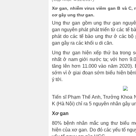
Xơ gan, nhiễm virus viêm gan B và C, 
cơ gây ung thư gan.
Ung thư gan gồm ung thư gan nguyên
gan nguyên phát phát triển từ các tế b
phát do các tế bào ung thư ở các bộ 
gan gây ra các khối u di căn.
Ung thư gan hiện xếp thứ ba trong 
nhất ở nam giới nước ta; với hơn 9.
tăng lên hơn 11.000 vào năm 2020). 
sớm vì ở giai đoạn sớm biểu hiện bện
ý tới.
Tiến sĩ Phạm Thế Anh, Trưởng Khoa N
K (Hà Nội) chỉ ra 5 nguyên nhân gây u
Xơ gan
80% bệnh nhân mắc ung thư biểu mô
hiện của xơ gan. Do đó các yếu tố ng