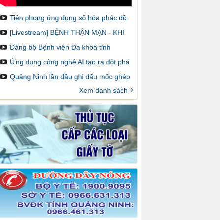
Tiên phong ứng dụng số hóa phác đồ
điều trị và cảnh báo dược lâm sàng
[Livestream] BỆNH THẬN MẠN - KHI
NÀO CẦN GHÉP THẬN VÀ LÀM SAO
Đảng bộ Bệnh viện Đa khoa tỉnh
ĐỂ ĐĂNG KÝ GHÉP
Quảng Ninh: Một nhiệm kỳ đổi mới,
Ứng dụng công nghệ AI tạo ra đột phá
sáng tạo và đột phá
trong chẩn đoán hình ảnh y khoa
Quảng Ninh lần đầu ghi dấu mốc ghép
thận trên bản đồ ghép tạng Việt Nam
Xem danh sách