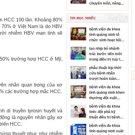
chuyên sâu chuyên
chuyên môn, nâng
ngành nhãn khoa
cao năng lực y tế cơ
sở
TIN ĐỌC NHIỀU
iển HCC 100 lần. Khoảng 80%
à 70% ở Việt Nam là do HBV
bệnh viện đa khoa
ười nhiễm HBV mạn tính sẽ
tỉnh quảng ninh tổ
chức sinh hoạt hội
đồng người bệnh
tạo nhịp bó nhánh
cấp bệnh viện
trái: bước tiến mới
0-50% trường hợp HCC ở Mỹ,
trong điều trị suy tim
và rối loạn nhịp tim
phẫu thuật kịp thời
cứu bệnh nhân
trượt hoàn toàn
thân đốt sống, sốc
yên nhân quan trọng của xơ
bệnh viện đa khoa
tủy nặng
5% các trường hợp mắc HCC.
tỉnh quảng ninh khen
thưởng đột xuất
đơn nguyên đột quỵ
bệnh viện đa khoa
đạt danh hiệu kim
h di truyền tyrosin huyết và
tỉnh: đột phá kỹ
cương của hội đột
 động là nguyên nhân gây xơ
thuật điều trị bệnh
quỵ thế giới
da liễu
triển HCC.
bệnh viện đa khoa
tỉnh quảng ninh xuất
 chứng thuyết phục như nhiễm