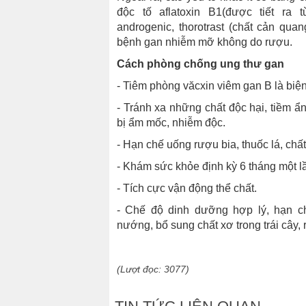
độc tố aflatoxin B1(được tiết ra t
androgenic, thorotrast (chất cản quan
bệnh gan nhiễm mỡ không do rượu.
Cách phòng chống ung thư gan
- Tiêm phòng văcxin viêm gan B là biệ
- Tránh xa những chất độc hại, tiềm 
bị ẩm mốc, nhiễm độc.
- Hạn chế uống rượu bia, thuốc lá, chấ
- Khám sức khỏe định kỳ 6 tháng một l
- Tích cực vận động thể chất.
- Chế độ dinh dưỡng hợp lý, hạn c
nướng, bổ sung chất xơ trong trái cây
(Lượt đọc: 3077)