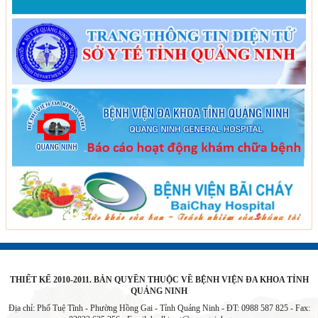
THIẾT KẾ 2010-2011. BẢN QUYỀN THUỘC VỀ BỆNH VIỆN ĐA KHOA TỈNH
QUẢNG NINH
Địa chỉ: Phố Tuệ Tĩnh - Phường Hồng Gai - Tỉnh Quảng Ninh - ĐT: 0988 587 825 - Fax: