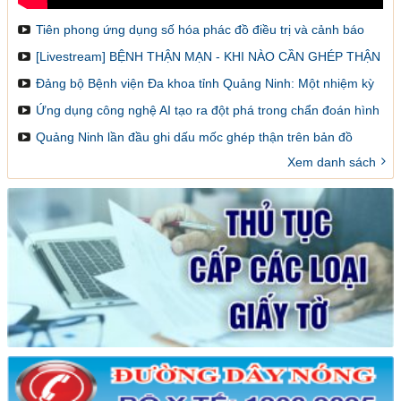
Tiên phong ứng dụng số hóa phác đồ điều trị và cảnh báo
dược lâm sàng
[Livestream] BỆNH THẬN MẠN - KHI NÀO CẦN GHÉP THẬN
VÀ LÀM SAO ĐỂ ĐĂNG KÝ GHÉP
Đảng bộ Bệnh viện Đa khoa tỉnh Quảng Ninh: Một nhiệm kỳ
đổi mới, sáng tạo và đột phá
Ứng dụng công nghệ AI tạo ra đột phá trong chẩn đoán hình
ảnh y khoa
Quảng Ninh lần đầu ghi dấu mốc ghép thận trên bản đồ
ghép tạng Việt Nam
Xem danh sách