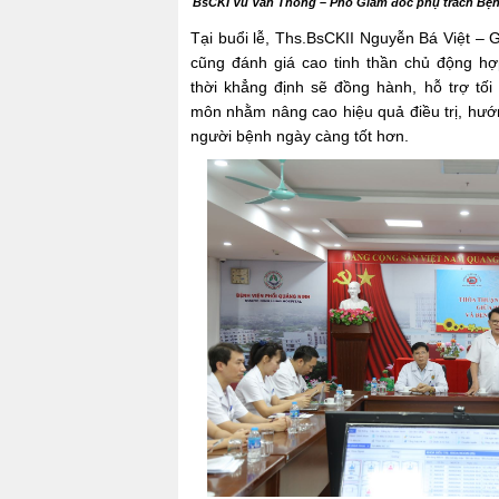
BsCKI Vũ Văn Thông – Phó Giám đốc phụ trách Bệnh 
Tại buổi lễ, Ths.BsCKII Nguyễn Bá Việt – 
cũng đánh giá cao tinh thần chủ động hợ
thời khẳng định sẽ đồng hành, hỗ trợ tối
môn nhằm nâng cao hiệu quả điều trị, hướn
người bệnh ngày càng tốt hơn.