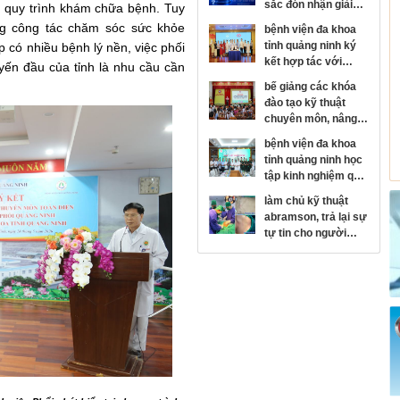
sắc đón nhận giải
ến quy trình khám chữa bệnh. Tuy
thưởng kim cương
ng công tác chăm sóc sức khỏe
bệnh viện đa khoa
của hội đột quỵ thế
tỉnh quảng ninh ký
p có nhiều bệnh lý nền, việc phối
giới
kết hợp tác với
ến đầu của tỉnh là nhu cầu cần
bệnh viện mắt trung
bế giảng các khóa
ương, phát triển
đào tạo kỹ thuật
chuyên sâu chuyên
chuyên môn, nâng
ngành nhãn khoa
cao năng lực y tế cơ
bệnh viện đa khoa
sở
tỉnh quảng ninh học
tập kinh nghiệm quy
hoạch, xây dựng
làm chủ kỹ thuật
bệnh viện hiện đại
abramson, trả lại sự
tại bệnh viện trung
tự tin cho người
ương quân đội 108
bệnh lồi ngực bẩm
sinh