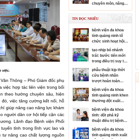
chuyên sâu chuyên
chuyên môn, nâng
ngành nhãn khoa
cao năng lực y tế cơ
sở
TIN ĐỌC NHIỀU
bệnh viện đa khoa
tỉnh quảng ninh tổ
chức sinh hoạt hội
đồng người bệnh
tạo nhịp bó nhánh
cấp bệnh viện
trái: bước tiến mới
trong điều trị suy tim
và rối loạn nhịp tim
phẫu thuật kịp thời
 việc.
cứu bệnh nhân
ũ Văn Thông – Phó Giám đốc phụ
trượt hoàn toàn
thân đốt sống, sốc
 việc hợp tác liên viện trong bối
bệnh viện đa khoa
tủy nặng
ển theo hướng chuyên sâu, hiện
tỉnh quảng ninh khen
 đó, việc tăng cường kết nối, hỗ
thưởng đột xuất
đơn nguyên đột quỵ
chỉ giúp nâng cao năng lực khám
bệnh viện đa khoa
đạt danh hiệu kim
 người dân cơ hội tiếp cận các
tỉnh: đột phá kỹ
cương của hội đột
thuật điều trị bệnh
phương. Lãnh đạo Bệnh viện Phổi
quỵ thế giới
da liễu
 tuyến tỉnh trong lĩnh vực lao và
bệnh viện đa khoa
u tư nâng cao chất lượng nguồn
tỉnh quảng ninh xuất