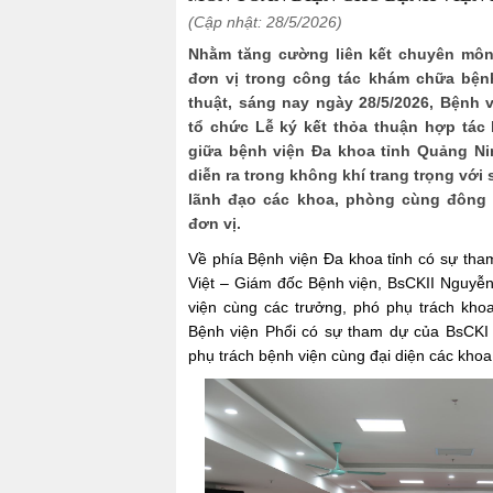
(Cập nhật: 28/5/2026)
Nhằm tăng cường liên kết chuyên môn
đơn vị trong công tác khám chữa bệnh
thuật, sáng nay ngày 28/5/2026, Bệnh 
tổ chức Lễ ký kết thỏa thuận hợp tác
giữa bệnh viện Đa khoa tỉnh Quảng Nin
diễn ra trong không khí trang trọng vớ
lãnh đạo các khoa, phòng cùng đông đ
đơn vị.
Về phía Bệnh viện Đa khoa tỉnh có sự th
Việt – Giám đốc Bệnh viện, BsCKII Nguyễ
viện cùng các trưởng, phó phụ trách kh
Bệnh viện Phổi có sự tham dự của BsCK
phụ trách bệnh viện cùng đại diện các kho