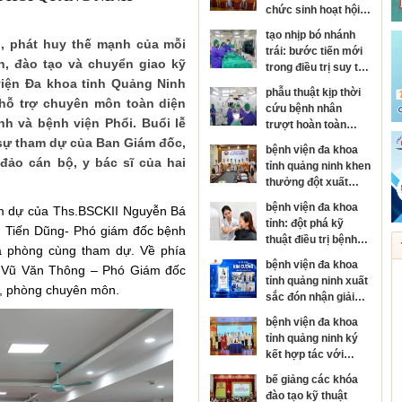
chức sinh hoạt hội
đồng người bệnh
tạo nhịp bó nhánh
cấp bệnh viện
, phát huy thế mạnh của mỗi
trái: bước tiến mới
, đào tạo và chuyển giao kỹ
trong điều trị suy tim
viện Đa khoa tỉnh Quảng Ninh
và rối loạn nhịp tim
phẫu thuật kịp thời
 hỗ trợ chuyên môn toàn diện
cứu bệnh nhân
h và bệnh viện Phổi. Buổi lễ
trượt hoàn toàn
thân đốt sống, sốc
i sự tham dự của Ban Giám đốc,
bệnh viện đa khoa
tủy nặng
ảo cán bộ, y bác sĩ của hai
tỉnh quảng ninh khen
thưởng đột xuất
đơn nguyên đột quỵ
bệnh viện đa khoa
am dự của Ths.BSCKII Nguyễn Bá
đạt danh hiệu kim
tỉnh: đột phá kỹ
n Tiến Dũng- Phó giám đốc bệnh
cương của hội đột
thuật điều trị bệnh
quỵ thế giới
oa phòng cùng tham dự. Về phía
da liễu
bệnh viện đa khoa
I Vũ Văn Thông – Phó Giám đốc
tỉnh quảng ninh xuất
a, phòng chuyên môn.
sắc đón nhận giải
thưởng kim cương
bệnh viện đa khoa
của hội đột quỵ thế
tỉnh quảng ninh ký
giới
kết hợp tác với
bệnh viện mắt trung
bế giảng các khóa
ương, phát triển
đào tạo kỹ thuật