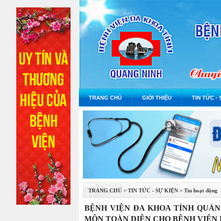
TRANG CHỦ
GIỚI THIỆU
TIN TỨC - 
TRANG CHỦ
>
TIN TỨC - SỰ KIỆN
>
Tin hoạt động
BỆNH VIỆN ĐA KHOA TỈNH QUẢ
MÔN TOÀN DIỆN CHO BỆNH VIỆN 