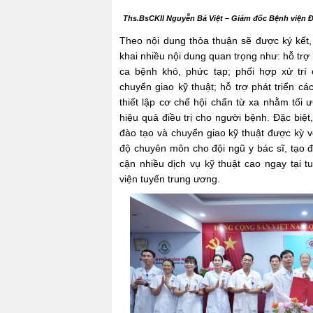
Ths.BsCKII Nguyễn Bá Việt – Giám đốc Bệnh viện Đa
Theo nội dung thỏa thuận sẽ được ký kết, 
khai nhiều nội dung quan trọng như: hỗ trợ
ca bệnh khó, phức tạp; phối hợp xử trí
chuyển giao kỹ thuật; hỗ trợ phát triển cá
thiết lập cơ chế hội chẩn từ xa nhằm tối ư
hiệu quả điều trị cho người bệnh. Đặc biệt
đào tạo và chuyển giao kỹ thuật được kỳ 
độ chuyên môn cho đội ngũ y bác sĩ, tạo đ
cận nhiều dịch vụ kỹ thuật cao ngay tại t
viện tuyến trung ương.