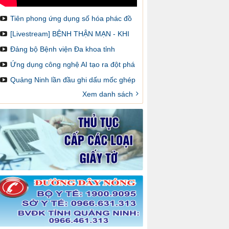
Tiên phong ứng dụng số hóa phác đồ
điều trị và cảnh báo dược lâm sàng
[Livestream] BỆNH THẬN MẠN - KHI
NÀO CẦN GHÉP THẬN VÀ LÀM SAO
Đảng bộ Bệnh viện Đa khoa tỉnh
ĐỂ ĐĂNG KÝ GHÉP
Quảng Ninh: Một nhiệm kỳ đổi mới,
Ứng dụng công nghệ AI tạo ra đột phá
sáng tạo và đột phá
trong chẩn đoán hình ảnh y khoa
Quảng Ninh lần đầu ghi dấu mốc ghép
thận trên bản đồ ghép tạng Việt Nam
Xem danh sách