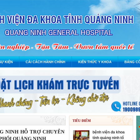
SỰ KIỆN
CẢI CÁCH HÀNH CHÍNH
KIẾN THỨC Y KHOA
BẢNG CÔ
TIÊU ĐIỂM
NG NINH HỖ TRỢ CHUYÊN
bệnh viện đa khoa
tỉnh quảng ninh tổ
PHỔI QUẢNG NINH