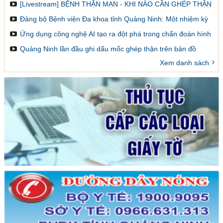
dược lâm sàng
[Livestream] BỆNH THẬN MẠN - KHI NÀO CẦN GHÉP THẬN
VÀ LÀM SAO ĐỂ ĐĂNG KÝ GHÉP
Đảng bộ Bệnh viện Đa khoa tỉnh Quảng Ninh: Một nhiệm kỳ
đổi mới, sáng tạo và đột phá
Ứng dụng công nghệ AI tạo ra đột phá trong chẩn đoán hình
ảnh y khoa
Quảng Ninh lần đầu ghi dấu mốc ghép thận trên bản đồ
ghép tạng Việt Nam
Xem danh sách