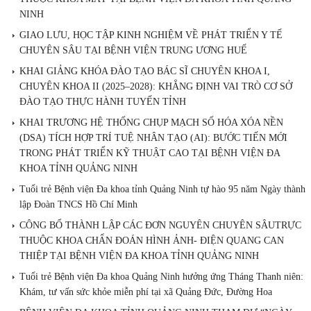
NINH
GIAO LƯU, HỌC TẬP KINH NGHIỆM VỀ PHÁT TRIỂN Y TẾ
CHUYÊN SÂU TẠI BỆNH VIỆN TRUNG ƯƠNG HUẾ
KHAI GIẢNG KHÓA ĐÀO TẠO BÁC SĨ CHUYÊN KHOA I,
CHUYÊN KHOA II (2025–2028): KHẲNG ĐỊNH VAI TRÒ CƠ SỞ
ĐÀO TẠO THỰC HÀNH TUYẾN TỈNH
KHAI TRƯƠNG HỆ THỐNG CHỤP MẠCH SỐ HÓA XÓA NỀN
(DSA) TÍCH HỢP TRÍ TUỆ NHÂN TẠO (AI): BƯỚC TIẾN MỚI
TRONG PHÁT TRIỂN KỸ THUẬT CAO TẠI BỆNH VIỆN ĐA
KHOA TỈNH QUẢNG NINH
Tuổi trẻ Bệnh viện Đa khoa tỉnh Quảng Ninh tự hào 95 năm Ngày thành
lập Đoàn TNCS Hồ Chí Minh
CÔNG BỐ THÀNH LẬP CÁC ĐƠN NGUYÊN CHUYÊN SÂUTRỰC
THUỘC KHOA CHẨN ĐOÁN HÌNH ẢNH- ĐIỆN QUANG CAN
THIỆP TẠI BỆNH VIỆN ĐA KHOA TỈNH QUẢNG NINH
Tuổi trẻ Bệnh viện Đa khoa Quảng Ninh hưởng ứng Tháng Thanh niên:
Khám, tư vấn sức khỏe miễn phí tại xã Quảng Đức, Đường Hoa