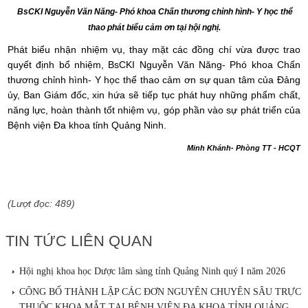
BsCKI Nguyễn Văn Năng- Phó khoa Chấn thương chỉnh hình- Y học thể
thao phát biểu cảm ơn tại hội nghị.
Phát biểu nhận nhiệm vụ, thay mặt các đồng chí vừa được trao
quyết định bổ nhiệm, BsCKI Nguyễn Văn Năng- Phó khoa Chấn
thương chỉnh hình- Y học thể thao cảm ơn sự quan tâm của Đảng
ủy, Ban Giám đốc, xin hứa sẽ tiếp tục phát huy những phẩm chất,
năng lực, hoàn thành tốt nhiệm vụ, góp phần vào sự phát triển của
Bệnh viện Đa khoa tỉnh Quảng Ninh.
Minh Khánh- Phòng TT - HCQT
(Lượt đọc: 489)
TIN TỨC LIÊN QUAN
Hội nghị khoa học Dược lâm sàng tỉnh Quảng Ninh quý I năm 2026
CÔNG BỐ THÀNH LẬP CÁC ĐƠN NGUYÊN CHUYÊN SÂU TRỰC
THUỘC KHOA MẮT TẠI BỆNH VIỆN ĐA KHOA TỈNH QUẢNG