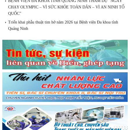
BỆNH VIỆN ĐA KHOA TỈNH QUẢNG NINH THAM DỰ “NGÀY
CHẠY OLYMPIC – VÌ SỨC KHỎE TOÀN DÂN – VÌ AN NINH TỔ
QUỐC”
Triển khai phẫu thuật tim hở năm 2026 tại Bệnh viện Đa khoa tỉnh
Quảng Ninh