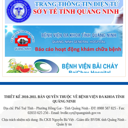
THIẾT KẾ 2010-2011. BẢN QUYỀN THUỘC VỀ BỆNH VIỆN ĐA KHOA TỈNH
QUẢNG NINH
Địa chỉ: Phố Tuệ Tĩnh - Phường Hồng Gai - Tỉnh Quảng Ninh - ĐT: 0988 587 825 - Fax:
02033 625 256 - Email:
bvdkt.syt@quangninh.gov.vn
Chịu trách nhiệm nội dung: Bs.CKII Nguyễn Bá Việt - Giám đốc BVĐK tỉnh Quảng Ninh -
Quản lý tin