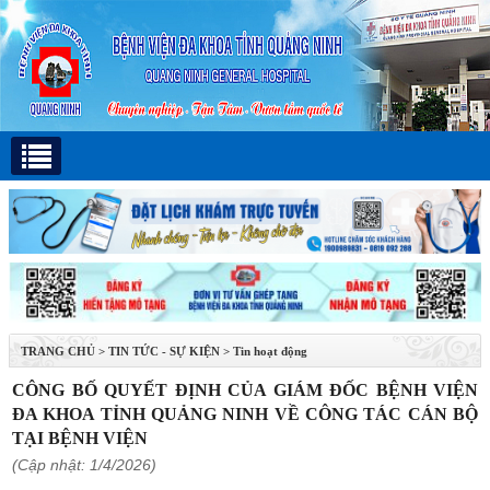
TRANG CHỦ
>
TIN TỨC - SỰ KIỆN
>
Tin hoạt động
CÔNG BỐ QUYẾT ĐỊNH CỦA GIÁM ĐỐC BỆNH VIỆN
ĐA KHOA TỈNH QUẢNG NINH VỀ CÔNG TÁC CÁN BỘ
TẠI BỆNH VIỆN
(Cập nhật: 1/4/2026)