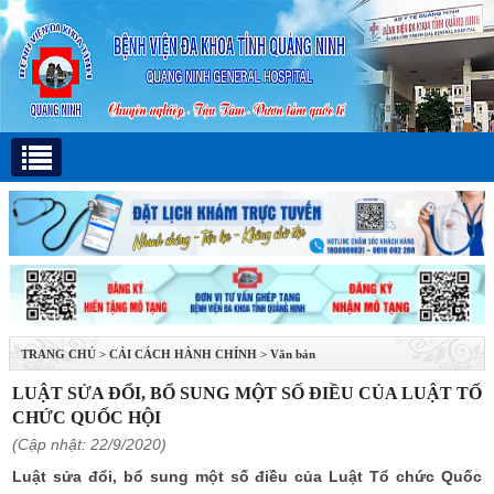
TRANG CHỦ
>
CẢI CÁCH HÀNH CHÍNH
>
Văn bản
LUẬT SỬA ĐỔI, BỔ SUNG MỘT SỐ ĐIỀU CỦA LUẬT TỔ
CHỨC QUỐC HỘI
(Cập nhật: 22/9/2020)
Luật sửa đổi, bổ sung một số điều của Luật Tổ chức Quốc