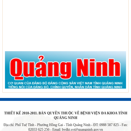
THIẾT KẾ 2010-2011. BẢN QUYỀN THUỘC VỀ BỆNH VIỆN ĐA KHOA TỈNH
QUẢNG NINH
Địa chỉ: Phố Tuệ Tĩnh - Phường Hồng Gai - Tỉnh Quảng Ninh - ĐT: 0988 587 825 - Fax:
02033 625 256 - Email:
bvdkt.syt@quangninh.gov.vn