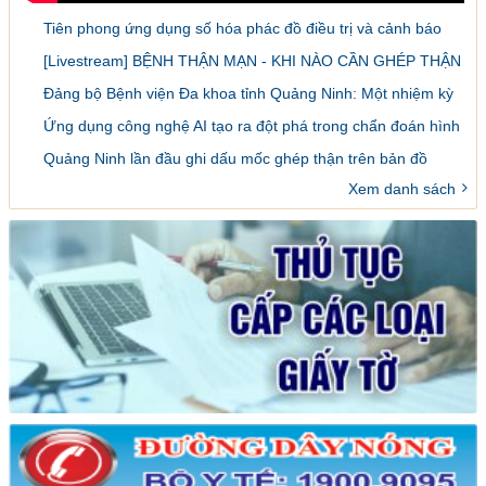
Tiên phong ứng dụng số hóa phác đồ điều trị và cảnh báo
dược lâm sàng
[Livestream] BỆNH THẬN MẠN - KHI NÀO CẦN GHÉP THẬN
VÀ LÀM SAO ĐỂ ĐĂNG KÝ GHÉP
Đảng bộ Bệnh viện Đa khoa tỉnh Quảng Ninh: Một nhiệm kỳ
đổi mới, sáng tạo và đột phá
Ứng dụng công nghệ AI tạo ra đột phá trong chẩn đoán hình
ảnh y khoa
Quảng Ninh lần đầu ghi dấu mốc ghép thận trên bản đồ
ghép tạng Việt Nam
Xem danh sách