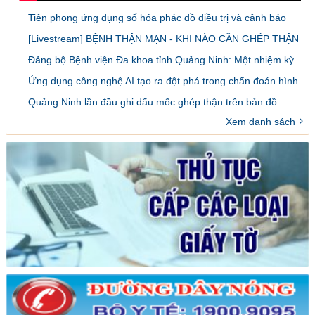
Tiên phong ứng dụng số hóa phác đồ điều trị và cảnh báo
dược lâm sàng
[Livestream] BỆNH THẬN MẠN - KHI NÀO CẦN GHÉP THẬN
VÀ LÀM SAO ĐỂ ĐĂNG KÝ GHÉP
Đảng bộ Bệnh viện Đa khoa tỉnh Quảng Ninh: Một nhiệm kỳ
đổi mới, sáng tạo và đột phá
Ứng dụng công nghệ AI tạo ra đột phá trong chẩn đoán hình
ảnh y khoa
Quảng Ninh lần đầu ghi dấu mốc ghép thận trên bản đồ
ghép tạng Việt Nam
Xem danh sách