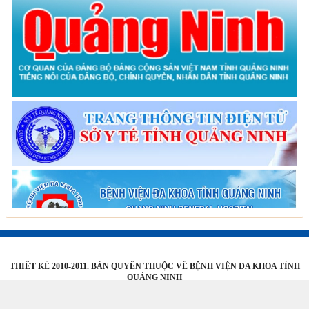
THIẾT KẾ 2010-2011. BẢN QUYỀN THUỘC VỀ BỆNH VIỆN ĐA KHOA TỈNH
QUẢNG NINH
Địa chỉ: Phố Tuệ Tĩnh - Phường Hồng Gai - Tỉnh Quảng Ninh - ĐT: 0988 587 825 - Fax:
02033 625 256 - Email:
bvdkt.syt@quangninh.gov.vn