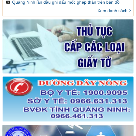
ảnh y khoa
Quảng Ninh lần đầu ghi dấu mốc ghép thận trên bản đồ
ghép tạng Việt Nam
Xem danh sách