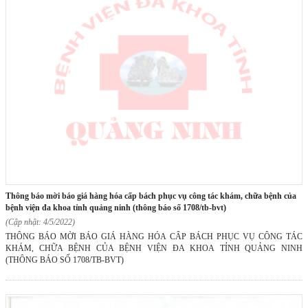
thông báo mời báo giá hàng hóa cấp bách phục vụ công tác khám, chữa bệnh của
bệnh viện đa khoa tỉnh quảng ninh (thông báo số 1708/tb-bvt)
(Cập nhật: 4/5/2022)
THÔNG BÁO MỜI BÁO GIÁ HÀNG HÓA CẤP BÁCH PHỤC VỤ CÔNG TÁC
KHÁM, CHỮA BỆNH CỦA BỆNH VIỆN ĐA KHOA TỈNH QUẢNG NINH
(THÔNG BÁO SỐ 1708/TB-BVT)