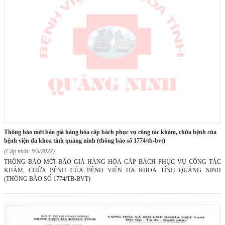
thông báo mời báo giá hàng hóa cấp bách phục vụ công tác khám, chữa bệnh của
bệnh viện đa khoa tỉnh quảng ninh (thông báo số 1774/tb-bvt)
(Cập nhật: 9/5/2022)
THÔNG BÁO MỜI BÁO GIÁ HÀNG HÓA CẤP BÁCH PHỤC VỤ CÔNG TÁC
KHÁM, CHỮA BỆNH CỦA BỆNH VIỆN ĐA KHOA TỈNH QUẢNG NINH
(THÔNG BÁO SỐ 1774/TB-BVT)