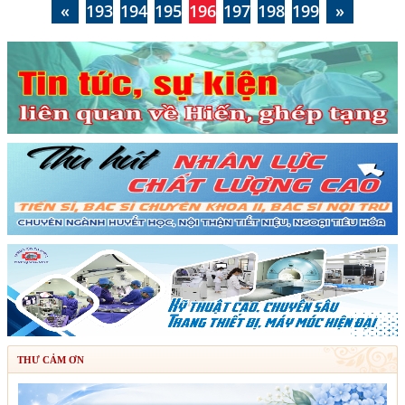
«
193
194
195
196
197
198
199
»
THƯ CẢM ƠN