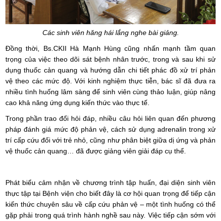
Các sinh viên hăng hái lắng nghe bài giảng.
Đồng thời, Bs.CKII Hà Mạnh Hùng cũng nhấn mạnh tầm quan
trọng của việc theo dõi sát bệnh nhân trước, trong và sau khi sử
dụng thuốc cản quang và hướng dẫn chi tiết phác đồ xử trí phản
vệ theo các mức độ. Với kinh nghiệm thực tiễn, bác sĩ đã đưa ra
nhiều tình huống lâm sàng để sinh viên cùng thảo luận, giúp nâng
cao khả năng ứng dụng kiến thức vào thực tế.
Trong phần trao đổi hỏi đáp, nhiều câu hỏi liên quan đến phương
pháp đánh giá mức độ phản vệ, cách sử dụng adrenalin trong xử
trí cấp cứu đối với trẻ nhỏ, cũng như phân biệt giữa dị ứng và phản
vệ thuốc cản quang… đã được giảng viên giải đáp cụ thể.
Phát biểu cảm nhận về chương trình tập huấn, đại diện sinh viên
thực tập tại Bệnh viện cho biết đây là cơ hội quan trọng để tiếp cận
kiến thức chuyên sâu về cấp cứu phản vệ – một tình huống có thể
gặp phải trong quá trình hành nghề sau này. Việc tiếp cận sớm với