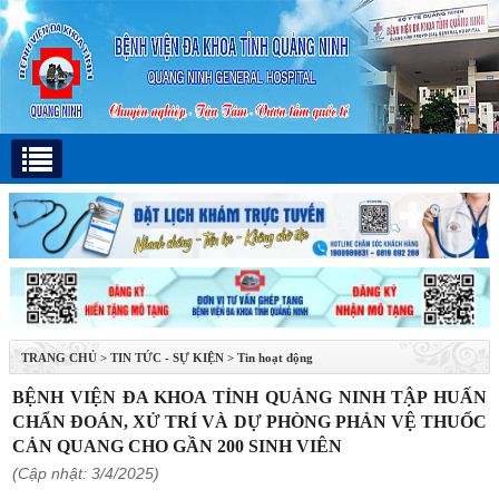
TRANG CHỦ
>
TIN TỨC - SỰ KIỆN
>
Tin hoạt động
BỆNH VIỆN ĐA KHOA TỈNH QUẢNG NINH TẬP HUẤN
CHẨN ĐOÁN, XỬ TRÍ VÀ DỰ PHÒNG PHẢN VỆ THUỐC
CẢN QUANG CHO GẦN 200 SINH VIÊN
(Cập nhật: 3/4/2025)