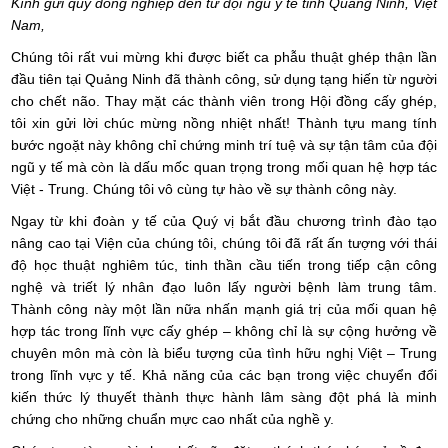
Kính gửi quý đồng nghiệp đến từ đội ngũ y tế tỉnh Quảng Ninh, Việt
Nam,
Chúng tôi rất vui mừng khi được biết ca phẫu thuật ghép thận lần
đầu tiên tại Quảng Ninh đã thành công, sử dụng tạng hiến từ người
cho chết não. Thay mặt các thành viên trong Hội đồng cấy ghép,
tôi xin gửi lời chúc mừng nồng nhiệt nhất! Thành tựu mang tính
bước ngoặt này không chỉ chứng minh trí tuệ và sự tận tâm của đội
ngũ y tế mà còn là dấu mốc quan trọng trong mối quan hệ hợp tác
Việt - Trung. Chúng tôi vô cùng tự hào về sự thành công này.
Ngay từ khi đoàn y tế của Quý vị bắt đầu chương trình đào tạo
nâng cao tại Viện của chúng tôi, chúng tôi đã rất ấn tượng với thái
độ học thuật nghiêm túc, tinh thần cầu tiến trong tiếp cận công
nghệ và triết lý nhân đạo luôn lấy người bệnh làm trung tâm.
Thành công này một lần nữa nhấn mạnh giá trị của mối quan hệ
hợp tác trong lĩnh vực cấy ghép – không chỉ là sự cộng hưởng về
chuyên môn mà còn là biểu tượng của tình hữu nghị Việt – Trung
trong lĩnh vực y tế. Khả năng của các bạn trong việc chuyển đổi
kiến thức lý thuyết thành thực hành lâm sàng đột phá là minh
chứng cho những chuẩn mực cao nhất của nghề y.