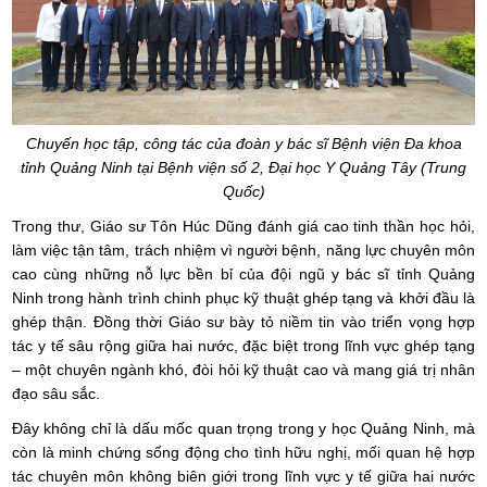
Chuyến học tập, công tác của đoàn y bác sĩ Bệnh viện Đa khoa
tỉnh Quảng Ninh tại Bệnh viện số 2, Đại học Y Quảng Tây (Trung
Quốc)
Trong thư, Giáo sư Tôn Húc Dũng đánh giá cao tinh thần học hỏi,
làm việc tận tâm, trách nhiệm vì người bệnh, năng lực chuyên môn
cao cùng những nỗ lực bền bỉ của đội ngũ y bác sĩ tỉnh Quảng
Ninh trong hành trình chinh phục kỹ thuật ghép tạng và khởi đầu là
ghép thận. Đồng thời Giáo sư bày tỏ niềm tin vào triển vọng hợp
tác y tế sâu rộng giữa hai nước, đặc biệt trong lĩnh vực ghép tạng
– một chuyên ngành khó, đòi hỏi kỹ thuật cao và mang giá trị nhân
đạo sâu sắc.
Đây không chỉ là dấu mốc quan trọng trong y học Quảng Ninh, mà
còn là minh chứng sống động cho tình hữu nghị, mối quan hệ hợp
tác chuyên môn không biên giới trong lĩnh vực y tế giữa hai nước