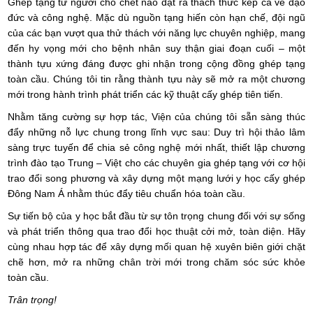
Ghép tạng từ người cho chết não đặt ra thách thức kép cả về đạo
đức và công nghệ. Mặc dù nguồn tạng hiến còn hạn chế, đội ngũ
của các bạn vượt qua thử thách với năng lực chuyên nghiệp, mang
đến hy vọng mới cho bệnh nhân suy thận giai đoạn cuối – một
thành tựu xứng đáng được ghi nhận trong cộng đồng ghép tạng
toàn cầu. Chúng tôi tin rằng thành tựu này sẽ mở ra một chương
mới trong hành trình phát triển các kỹ thuật cấy ghép tiên tiến.
Nhằm tăng cường sự hợp tác, Viện của chúng tôi sẵn sàng thúc
đẩy những nỗ lực chung trong lĩnh vực sau: Duy trì hội thảo lâm
sàng trực tuyến để chia sẻ công nghệ mới nhất, thiết lập chương
trình đào tạo Trung – Việt cho các chuyên gia ghép tạng với cơ hội
trao đổi song phương và xây dựng một mạng lưới y học cấy ghép
Đông Nam Á nhằm thúc đẩy tiêu chuẩn hóa toàn cầu.
Sự tiến bộ của y học bắt đầu từ sự tôn trọng chung đối với sự sống
và phát triển thông qua trao đổi học thuật cởi mở, toàn diện. Hãy
cùng nhau hợp tác để xây dựng mối quan hệ xuyên biên giới chặt
chẽ hơn, mở ra những chân trời mới trong chăm sóc sức khỏe
toàn cầu.
Trân trọng!