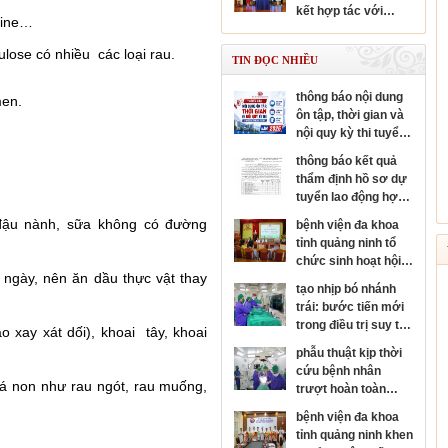
giới
kết hợp tác với
uline…
bệnh viện mắt trung
ương, phát triển
lose có nhiều các loại rau.
TIN ĐỌC NHIỀU
chuyên sâu chuyên
ngành nhãn khoa
thông báo nội dung
men.
ôn tập, thời gian và
nội quy kỳ thi tuyển
dụng hợp đồng lao
thông báo kết quả
động năm 2026
thẩm định hồ sơ dự
tuyển lao động hợp
đồng năm 2026
 đậu nành, sữa không có đường
bệnh viện đa khoa
tỉnh quảng ninh tổ
chức sinh hoạt hội
 ngày, nên ăn dầu thực vật thay
đồng người bệnh
tạo nhịp bó nhánh
cấp bệnh viện
trái: bước tiến mới
trong điều trị suy tim
 xay xát dối), khoai tây, khoai
và rối loạn nhịp tim
phẫu thuật kịp thời
cứu bệnh nhân
 lá non như rau ngót, rau muống,
trượt hoàn toàn
thân đốt sống, sốc
bệnh viện đa khoa
tủy nặng
tỉnh quảng ninh khen