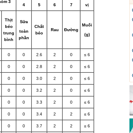
hóm 3
4
5
6
7
vị
Thịt
Sữa
Muối
béo
Chất
Rau
Đường
toàn
trung
béo
(g)
phần
bình
0
0
2.6
2
0
≤ 6
0
0
2.8
2
0
≤ 6
0
0
3.0
2
0
≤ 6
0
0
3.2
2
0
≤ 6
0
0
3.3
2
0
≤ 6
0
0
3.4
2
2
≤ 6
0
0
3.7
2
2
≤ 6