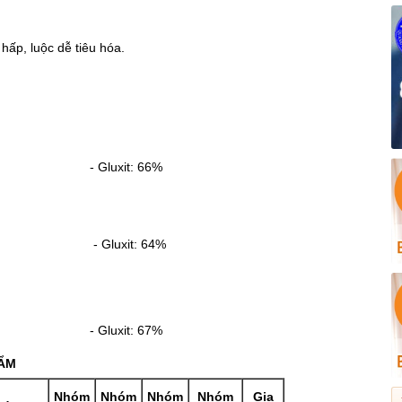
ấp, luộc dễ tiêu hóa.
8% - Gluxit: 66%
19% - Gluxit: 64%
7% - Gluxit: 67%
HẨM
Nhóm
Nhóm
Nhóm
Nhóm
Gia