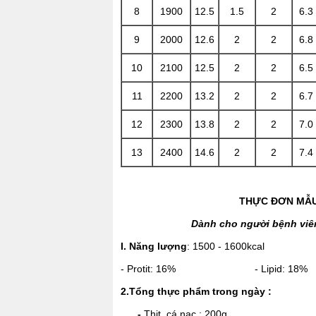
8
1900
12.5
1.5
2
6.3
9
2000
12.6
2
2
6.8
10
2100
12.5
2
2
6.5
11
2200
13.2
2
2
6.7
12
2300
13.8
2
2
7.0
13
2400
14.6
2
2
7.4
THỰC ĐƠN MẪU
Dành cho người bệnh viê
I. Năng lượng
: 1500 - 1600kcal
- Protit: 16% - Lipid: 1
2.Tổng thực phẩm trong ngày :
-
Thịt, cá nạc : 200g