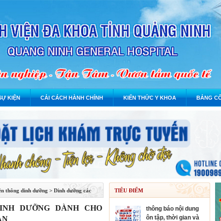
SỰ KIỆN
CẢI CÁCH HÀNH CHÍNH
KIẾN THỨC Y KHOA
BẢNG CÔ
yền thông dinh dưỡng
>
Dinh dưỡng các
TIÊU ĐIỂM
INH DƯỠNG DÀNH CHO
thông báo nội dung
ôn tập, thời gian và
ẠN