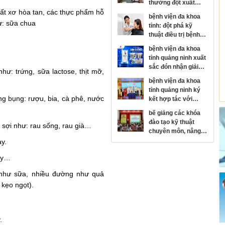
thưởng đột xuất
ất xơ hòa tan, các thực phẩm hỗ
đơn nguyên đột quỵ
bệnh viện đa khoa
đạt danh hiệu kim
ư: sữa chua
tỉnh: đột phá kỹ
cương của hội đột
thuật điều trị bệnh
quỵ thế giới
da liễu
bệnh viện đa khoa
tỉnh quảng ninh xuất
sắc đón nhận giải
hư: trứng, sữa lactose, thịt mỡ,
thưởng kim cương
bệnh viện đa khoa
của hội đột quỵ thế
tỉnh quảng ninh ký
giới
ng bụng: rượu, bia, cà phê, nước
kết hợp tác với
bệnh viện mắt trung
bế giảng các khóa
ương, phát triển
đào tạo kỹ thuật
 sợi như: rau sống, rau già…
chuyên sâu chuyên
chuyên môn, nâng
ngành nhãn khoa
cao năng lực y tế cơ
ay.
sở
ay…
 như sữa, nhiều đường như quả
 kẹo ngọt).
.