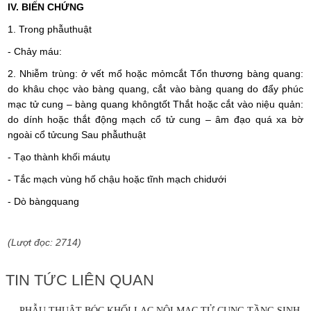
IV.
BIẾN CHỨNG
1.
Trong phẫuthuật
-
Chảy máu:
2.
Nhiễm trùng: ở vết mổ hoặc mỏmcắt Tổn thương bàng quang:
do khâu chọc vào bàng quang, cắt vào bàng quang do đẩy phúc
mạc tử cung – bàng quang khôngtốt Thắt hoặc cắt vào niệu quản:
do dính hoặc thắt động mạch cổ tử cung – âm đạo quá xa bờ
ngoài cổ tửcung Sau phẫuthuật
-
Tạo thành khối máutụ
-
Tắc mạch vùng hố chậu hoặc tĩnh mạch chidưới
-
Dò bàngquang
(Lượt đọc: 2714)
TIN TỨC LIÊN QUAN
PHẪU THUẬT BÓC KHỐI LẠC NỘI MẠC TỬ CUNG TẦNG SINH