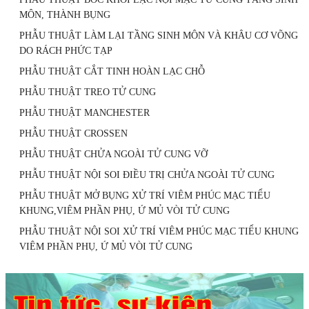
MÔN, THÀNH BỤNG
PHẪU THUẬT LÀM LẠI TẦNG SINH MÔN VÀ KHÂU CƠ VÕNG
DO RÁCH PHỨC TẠP
PHẪU THUẬT CẮT TINH HOÀN LẠC CHỖ
PHẪU THUẬT TREO TỬ CUNG
PHẪU THUẬT MANCHESTER
PHẪU THUẬT CROSSEN
PHẪU THUẬT CHỬA NGOÀI TỬ CUNG VỠ
PHẪU THUẬT NỘI SOI ĐIỀU TRỊ CHỬA NGOÀI TỬ CUNG
PHẪU THUẬT MỞ BỤNG XỬ TRÍ VIÊM PHÚC MẠC TIỂU
KHUNG,VIÊM PHẦN PHỤ, Ứ MỦ VÒI TỬ CUNG
PHẪU THUẬT NỘI SOI XỬ TRÍ VIÊM PHÚC MẠC TIỂU KHUNG
VIÊM PHẦN PHỤ, Ứ MỦ VÒI TỬ CUNG