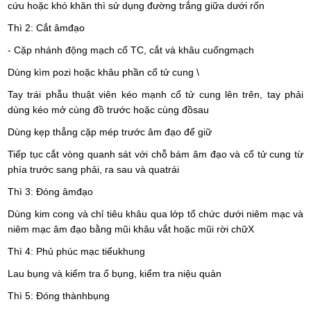
cứu hoặc khó khăn thì sử dụng đường trắng giữa dưới rốn
Thì 2: Cắt âmđạo
-
Cặp nhánh động mạch cổ TC, cắt và khâu cuốngmạch
Dùng kìm pozi hoặc khâu phần cổ tử cung \
Tay trái phẫu thuật viên kéo mạnh cổ tử cung lên trên, tay phải
dùng kéo mở cùng đồ trước hoặc cùng đồsau
Dùng kẹp thẳng cặp mép trước âm đạo để giữ
Tiếp tục cắt vòng quanh sát với chỗ bám âm đạo và cổ tử cung từ
phía trước sang phải, ra sau và quatrái
Thì 3: Đóng âmđạo
Dùng kim cong và chỉ tiêu khâu qua lớp tổ chức dưới niêm mạc và
niêm mạc âm đạo bằng mũi khâu vắt hoặc mũi rời chữX
Thì 4: Phủ phúc mạc tiểukhung
Lau bụng và kiểm tra ổ bụng, kiểm tra niệu quản
Thì 5: Đóng thànhbụng