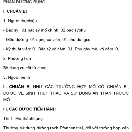
PHẦN ĐƯỜNG BỤNG
I.
CHUẨN BỊ
1.
Người thựchiện
-
Bác sỹ : 01 bác sỹ mổ chính, 02 bác sỹphụ
-
Điều dưỡng: 01 dụng cụ viên, 01 phụ dụngcụ
-
Kỹ thuật viên: 01 Bác sỹ vô cảm: 01. Phụ gây mê, vô cảm :01
2.
Phương tiện
Bộ dụng cụ cắt tử cung
3.
Người bệnh
II.
CHUẨN BỊ
NHƯ CÁC TRƯỜNG HỢP MỔ CÓ CHUẨN BỊ,
ĐƯỢC VỆ SINH THỤT THÁO VÀ SỬ DỤNG AN THẦN TRƯỚC
MỔ
III.
CÁC BƯỚC TIẾN HÀNH
Thì 1: Mở thànhbụng
Thường sử dụng đường rạch Pfannenstiel, đối với trường hợp cấp