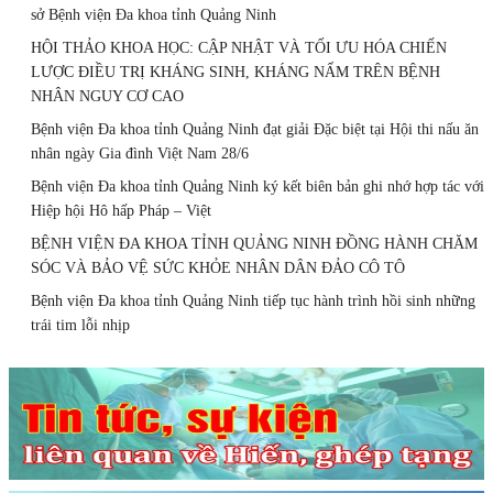
sở Bệnh viện Đa khoa tỉnh Quảng Ninh
HỘI THẢO KHOA HỌC: CẬP NHẬT VÀ TỐI ƯU HÓA CHIẾN
LƯỢC ĐIỀU TRỊ KHÁNG SINH, KHÁNG NẤM TRÊN BỆNH
NHÂN NGUY CƠ CAO
Bệnh viện Đa khoa tỉnh Quảng Ninh đạt giải Đặc biệt tại Hội thi nấu ăn
nhân ngày Gia đình Việt Nam 28/6
Bệnh viện Đa khoa tỉnh Quảng Ninh ký kết biên bản ghi nhớ hợp tác với
Hiệp hội Hô hấp Pháp – Việt
BỆNH VIỆN ĐA KHOA TỈNH QUẢNG NINH ĐỒNG HÀNH CHĂM
SÓC VÀ BẢO VỆ SỨC KHỎE NHÂN DÂN ĐẢO CÔ TÔ
Bệnh viện Đa khoa tỉnh Quảng Ninh tiếp tục hành trình hồi sinh những
trái tim lỗi nhịp