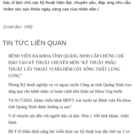
bác sĩ làm chủ các kỹ thuật hiện đại, chuyên sâu, đáp ứng nhu cầu
chăm sóc sức khỏe ngày càng cao của nhân dân./.
(Lượt đọc: 168)
TIN TỨC LIÊN QUAN
BỆNH VIỆN ĐA KHOA TỈNH QUẢNG NINH CẤP CHỨNG CHỈ
ĐÀO TẠO KỸ THUẬT CHUYÊN MÔN “KỸ THUẬT PHẪU
THUẬT LẤY THOÁT VỊ ĐĨA ĐỆM CỘT SỐNG THẮT LƯNG
CÙNG”
Phòng Kỹ thuật nghiệp vụ và ngoại tuyến Công an tỉnh Quảng Ninh trao
tặng quà cho bệnh nhân có hoàn cảnh khó khăn tại Khoa Ung bướu
Từ 01/7/2026, khám chữa bệnh BHYT trái tuyến tại Bệnh viện Đa khoa
tỉnh Quảng Ninh được hưởng ra sao?
Y tế chuyên sâu đến với người dân xã đảo: Hơn 1.100 lượt khám, chữa
bệnh
Bộ Y tế thẩm định năng lực triển khai các kỹ thuật loại đặc biệt tại 2 cơ