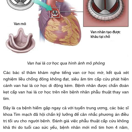
Van hai lá cơ học qua hình ảnh mô phỏng
Các bác sĩ thăm khám nghe tiếng van cơ học mờ, kết quả xét
nghiệm liều chống đông không đạt, siêu âm tim cấp cứu phát hiện
cánh van hai lá cơ học di động kém. Bệnh nhân được chẩn đoán
kẹt cấp van hai lá cơ học trên nền bệnh nhân phẫu thuật thay van
tim.
Đây là ca bệnh hiếm gặp ngay cả với tuyến trung ương, các bác sĩ
khoa Tim mạch đã hội chẩn kỹ lưỡng để cân nhắc phương án điều
trị tối ưu cho người bệnh. Đánh giá việc phẫu thuật cấp cứu không
khả thi do tuổi cao sức yếu, bệnh nhân mới mổ tim hơn 4 năm,