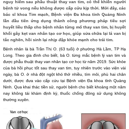
nguy hiểm sau phẫu thuật thay van tim, có thể khiến người
bệnh tử vong nếu không được cấp cứu kịp thời. Mới đây, các
bác sĩ khoa Tim mạch, Bệnh viện Đa khoa tỉnh Quảng Ninh
lần đầu tiên ứng dụng thành công phương pháp tiêu sợi
huyết liều thấp cho bệnh nhân từng mổ thay van tim, bị huyết
khối gây kẹt van nhân tạo cơ học, giúp sửa chữa lại lá van bị
tắc nghẽn, hồi sinh lại nhịp đập khỏe mạnh cho trái tim.
Bệnh nhân là bà Trần Thị O. (63 tuổi) ở phường Hà Lầm, TP Hạ
Long. Theo gia đình cho biết, bà O. từng mắc bệnh lý van tim và
được phẫu thuật thay van nhân tạo cơ học từ năm 2019. Sức khỏe
của bà hồi phục tốt sau thay van tim, tuy nhiên trước vào viện vài
ngày, bà O. ở nhà đột ngột khó thở nhiều, tím môi, phù hai chân
dưới, được đưa vào cấp cứu tại Bệnh viện Đa khoa tỉnh Quảng
Ninh. Qua khai thác tiền sử, người bệnh cho biết khoảng một năm
nay không tái khám định kỳ, thuốc chống đông sử dụng không
thường xuyên.