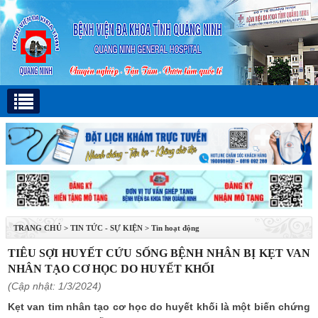
TRANG CHỦ
>
TIN TỨC - SỰ KIỆN
>
Tin hoạt động
TIÊU SỢI HUYẾT CỨU SỐNG BỆNH NHÂN BỊ KẸT VAN
NHÂN TẠO CƠ HỌC DO HUYẾT KHỐI
(Cập nhật: 1/3/2024)
Kẹt van tim nhân tạo cơ học do huyết khối là một biến chứng