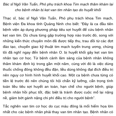
Bác sĩ Ngô Văn Tuấn, Phó phụ trách khoa Tim mạch thăm khám lại
cho bệnh nhân bị kẹt van tim nhân tạo do huyết khối
Thạc sĩ, bác sĩ Ngô Văn Tuấn, Phó phụ trách khoa Tim mạch,
Bệnh viện Đa khoa tỉnh Quảng Ninh cho biết: “Đây là ca đầu tiên
bệnh viện áp dụng phương pháp tiêu sợi huyết để cứu bệnh nhân
kẹt van tim. Dù chưa từng gặp trường hợp nào trước đó, song với
những kiến thức chuyên môn đã được tiếp thu, trau dồi từ các đợt
đào tạo, chuyển giao kỹ thuật tim mạch tuyến trung ương, chúng
tôi đã nghĩ ngay đến bệnh nhân O. bị huyết khối gây kẹt van tim
nhân tạo cơ học. Từ bệnh cảnh lâm sàng của bệnh nhân không
thăm khám định kỳ trong gần một năm, cùng với đó là việc dùng
thuốc chống đông không đều đặn, liều dùng không đạt đích điều trị
nên nguy cơ hình hình huyết khối cao. Một ca bệnh chưa từng có
tiền lệ trước đó nên chúng tôi hội chẩn kỹ lưỡng, cẩn trọng tính
toán liều tiêu sợi huyết an toàn, hạn chế cho người bệnh, giúp
bệnh nhân hồi phục tốt, đặc biệt là tránh được cuộc mổ lại nặng
nề, giảm bớt gánh nặng chi phí điều trị cho người bệnh”.
Tắc nghẽn van tim cơ học do cục máu đông là mối hiểm họa lớn
nhất cho các bệnh nhân phải thay van tim nhân tạo. Bệnh nhân có