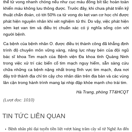
thể tử vong nhanh chóng nếu như cục máu đông bít tắc hoàn toàn
khiến máu không lưu thông được. Trước đây, khi chưa phát triển kỹ
thuật chẩn đoán, có tới 50% ca tử vong do kẹt van cơ học chỉ được
phát hiện nguyên nhân khi xét nghiệm tử thi. Do vậy, việc phát hiện
sớm kẹt van tim và điều trị chuẩn xác có ý nghĩa sống còn với
người bệnh.
Ca bệnh của bệnh nhân O. được điều trị thành công đã khẳng định
trình độ chuyên môn vững vàng, năng lực nhạy bén của đội ngũ
bác sĩ khoa Tim mạch của Bệnh viện Đa khoa tỉnh Quảng Ninh
trong việc xử trí các biến cố tim mạch nguy hiểm, sẵn sàng cứu
chữa những ca bệnh nặng nhất trong lĩnh vực tim mạch, đưa nơi
đây trở thành địa chỉ tin cậy cho nhân dân trên địa bàn và các vùng
lân cận trong hành trình mang lại nhịp đập khỏe mạnh cho trái tim.
Hà Trang, phòng TT&HCQT
(Lượt đọc: 1010)
TIN TỨC LIÊN QUAN
Bệnh nhân phì đại tuyến tiền liệt vượt hàng trăm cây số từ Nghệ An đến