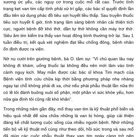
xương ức yếu, các nguy cơ trong cuộc mổ rất cao. Trước tình
trạng kẹt van tim cấp tính phải xử trí gấp, các bác sĩ quyết định lần
đầu tiên sử dụng phác đồ tiêu sợi huyết liều thấp. Sau truyền thuốc
tiêu sợi huyết 6 giờ, tình trạng lâm sàng bệnh nhân cải thiện tích
cực, người bệnh đỡ khó thở, dần tự thở không cần máy trợ thở.
Siêu âm tim kiểm tra thấy van hoạt động bình thường trở lại. Sau 1
tuần điều trị, kết quả xét nghiệm đạt liều chống đông, bệnh nhân
ổn định được ra viện.
Nở nụ cười trên giường bệnh, bà O. tâm sự: “Vì chủ quan lâu nay
không đi khám, uống thuốc lại không đều nên mới lâm vào tình
cảnh nguy kịch. May mắn được các bác sĩ khoa Tim mạch của
Bệnh viện tỉnh cứu chữa kịp thời bằng phương pháp nhẹ nhàng
ngay tại chỗ không phải đi xa, chứ nếu phải phẫu thuật lần nữa thì
có lẽ tôi đành buông xuôi số phận, một phần vì sức khỏe yếu, hơn
nữa gia đình tôi cũng rất khó khăn”.
Trong những năm gần đây, mổ thay van tim là kỹ thuật phổ biến và
hiệu quả nhất để sửa chữa những lá van bị hỏng, giúp cải thiện
đáng kể chất lượng cuộc sống của nhiều người bệnh. Nhờ những
tiến bộ về kỹ thuật mổ cùng như theo dõi, hồi sức trong và sau mổ
đã giúp các cuộc phẫu thuật thay van tim ngày càng trở nên