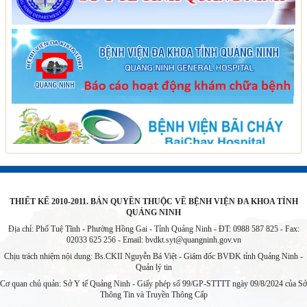
THIẾT KẾ 2010-2011. BẢN QUYỀN THUỘC VỀ BỆNH VIỆN ĐA KHOA TỈNH
QUẢNG NINH
Địa chỉ: Phố Tuệ Tĩnh - Phường Hồng Gai - Tỉnh Quảng Ninh - ĐT: 0988 587 825 - Fax:
02033 625 256 - Email:
bvdkt.syt@quangninh.gov.vn
Chịu trách nhiệm nội dung: Bs.CKII Nguyễn Bá Việt - Giám đốc BVĐK tỉnh Quảng Ninh -
Quản lý tin
Cơ quan chủ quản: Sở Y tế Quảng Ninh - Giấy phép số 99/GP-STTTT ngày 09/8/2024 của Sở
Thông Tin và Truyền Thông Cấp