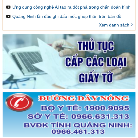
đổi mới, sáng tạo và đột phá
Ứng dụng công nghệ AI tạo ra đột phá trong chẩn đoán hình
ảnh y khoa
Quảng Ninh lần đầu ghi dấu mốc ghép thận trên bản đồ
ghép tạng Việt Nam
Xem danh sách