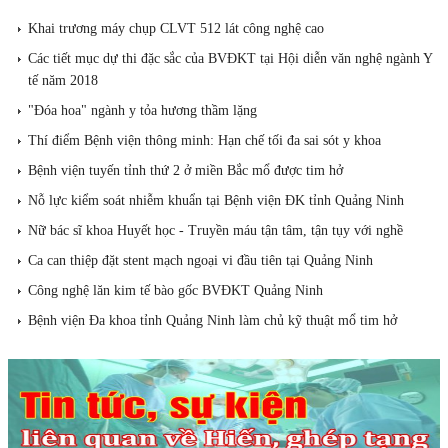
Khai trương máy chụp CLVT 512 lát công nghệ cao
Các tiết mục dự thi đặc sắc của BVĐKT tại Hội diễn văn nghệ ngành Y
tế năm 2018
"Đóa hoa" ngành y tỏa hương thầm lặng
Thí điểm Bệnh viện thông minh: Hạn chế tối đa sai sót y khoa
Bệnh viện tuyến tỉnh thứ 2 ở miền Bắc mổ được tim hở
Nỗ lực kiểm soát nhiễm khuẩn tại Bệnh viện ĐK tỉnh Quảng Ninh
Nữ bác sĩ khoa Huyết học - Truyền máu tận tâm, tận tụy với nghề
Ca can thiệp đặt stent mạch ngoại vi đầu tiên tại Quảng Ninh
Công nghệ lăn kim tế bào gốc BVĐKT Quảng Ninh
Bệnh viện Đa khoa tỉnh Quảng Ninh làm chủ kỹ thuật mổ tim hở