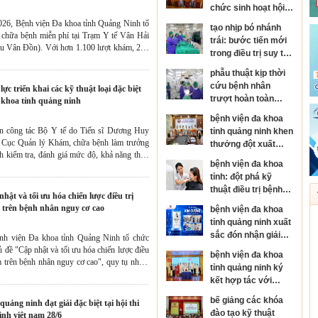
chức sinh hoạt hội
đồng người bệnh
026, Bệnh viện Đa khoa tỉnh Quảng Ninh tổ
tạo nhịp bó nhánh
cấp bệnh viện
 chữa bệnh miễn phí tại Trạm Y tế Vân Hải
trái: bước tiến mới
u Vân Đồn). Với hơn 1.100 lượt khám, 220
trong điều trị suy tim
 tầm soát sức khỏe, giúp phát hiện sớm và
và rối loạn nhịp tim
nh lý ngay tại địa phương.
phẫu thuật kịp thời
cứu bệnh nhân
trượt hoàn toàn
a khoa tỉnh quảng ninh
thân đốt sống, sốc
bệnh viện đa khoa
tủy nặng
àn công tác Bộ Y tế do Tiến sĩ Dương Huy
tỉnh quảng ninh khen
 Cục Quản lý Khám, chữa bệnh làm trưởng
thưởng đột xuất
h kiểm tra, đánh giá mức độ, khả năng thực
đơn nguyên đột quỵ
bệnh viện đa khoa
c biệt tại Bệnh viện Đa khoa tỉnh Quảng Ninh
đạt danh hiệu kim
tỉnh: đột phá kỹ
cương của hội đột
thuật điều trị bệnh
quỵ thế giới
da liễu
 trên bệnh nhân nguy cơ cao
bệnh viện đa khoa
tỉnh quảng ninh xuất
sắc đón nhận giải
ệnh viện Đa khoa tỉnh Quảng Ninh tổ chức
thưởng kim cương
 đề "Cập nhật và tối ưu hóa chiến lược điều
bệnh viện đa khoa
của hội đột quỵ thế
m trên bệnh nhân nguy cơ cao", quy tụ nhiều
tỉnh quảng ninh ký
giới
ong lĩnh vực Hồi sức tích cực, Nội khoa.
kết hợp tác với
n khoa học thiết thực nhằm cập nhật những
bệnh viện mắt trung
ị, đồng thời tăng cường trao đổi kinh nghiệm
bế giảng các khóa
ương, phát triển
 cao chất lượng chăm sóc và điều trị người
đào tạo kỹ thuật
ình việt nam 28/6