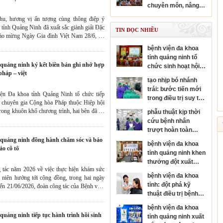
chuyên sâu chuyên
chuyên môn, nâng
ngành nhãn khoa
cao năng lực y tế cơ
hu, hương vị ấn tượng cùng thông điệp ý
sở
 tỉnh Quảng Ninh đã xuất sắc giành giải Đặc
TIN ĐỌC NHIỀU
chào mừng Ngày Gia đình Việt Nam 28/6, do
 phường Hồng Gai tổ chức chiều ngày
bệnh viện đa khoa
tỉnh quảng ninh tổ
chức sinh hoạt hội
pháp – việt
đồng người bệnh
tạo nhịp bó nhánh
cấp bệnh viện
trái: bước tiến mới
iện Đa khoa tỉnh Quảng Ninh tổ chức tiếp
trong điều trị suy tim
n chuyên gia Cộng hòa Pháp thuộc Hiệp hội
và rối loạn nhịp tim
rong khuôn khổ chương trình, hai bên đã ký
phẫu thuật kịp thời
tác, mở ra cơ hội tăng cường phối hợp trong
cứu bệnh nhân
 giao kỹ thuật và phát triển chuyên môn sâu
trượt hoàn toàn
 tế.
thân đốt sống, sốc
bệnh viện đa khoa
tủy nặng
ảo cô tô
tỉnh quảng ninh khen
thưởng đột xuất
 tác năm 2026 về việc thực hiện khám sức
đơn nguyên đột quỵ
bệnh viện đa khoa
 niên hướng tới cộng đồng, trong hai ngày
đạt danh hiệu kim
tỉnh: đột phá kỹ
đến 21/06/2026, đoàn công tác của Bệnh viện
cương của hội đột
thuật điều trị bệnh
 đã tổ chức khám, tư vấn sức khỏe và cấp
quỵ thế giới
da liễu
gần 400 người dân trên địa bàn Đặc khu Cô
bệnh viện đa khoa
tỉnh quảng ninh xuất