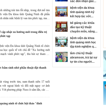
sắc đón nhận giải
thưởng kim cương
bệnh viện đa khoa
của hội đột quỵ thế
inh những trái tim lỗi nhịp, trong đợt mổ tim
tỉnh quảng ninh ký
giới
h viện Đa khoa tỉnh Quảng Ninh đã phẫu
kết hợp tác với
ệnh nhân mắc bệnh lý van tim phức tạp, mang
bệnh viện mắt trung
ng cao chất lượng cuộc sống cho người bệnh.
bế giảng các khóa
ương, phát triển
đào tạo kỹ thuật
chuyên sâu chuyên
chuyên môn, nâng
ngành nhãn khoa
cao năng lực y tế cơ
phức tạp
bệnh viện đa khoa
sở
tỉnh quảng ninh học
ệnh viện Đa khoa tỉnh Quảng Ninh tổ chức
tập kinh nghiệm quy
hoa học quốc tế với chủ đề “Xu hướng mới
hoạch, xây dựng
làm chủ kỹ thuật
g mạch vành phức tạp”, thu hút sự tham gia
bệnh viện hiện đại
abramson, trả lại sự
yên ngành tim mạch cùng các bác sĩ, nhân
tại bệnh viện trung
tự tin cho người
ương quân đội 108
bệnh lồi ngực bẩm
sinh
t vùng trước tim, nam thanh niên 17 tuổi
 với ngoại hình và đối mặt nguy cơ ảnh
. Với phương pháp Nuss ít xâm lấn, các bác
ỉnh Quảng Ninh đã nâng thành công phần
 người bệnh tự tin, cải thiến sức khỏe và