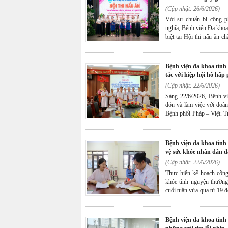
bệnh.
(Cập nhật: 26/6/2026)
Với sự chuẩn bị công p
nghĩa, Bệnh viện Đa khoa
biệt tại Hội thi nấu ăn 
Hội Liên hiệp Phụ nữ
25/6/2026.
bệnh viện đa khoa tỉnh quảng ninh ký kết biên bản ghi nhớ hợp
tác với hiệp hội hô hấp 
(Cập nhật: 22/6/2026)
Sáng 22/6/2026, Bệnh v
đón và làm việc với đoà
Bệnh phổi Pháp – Việt. T
kết Biên bản ghi nhớ hợp 
đào tạo nhân lực, chuyển
theo hướng hội nhập quốc
bệnh viện đa khoa tỉnh quảng ninh đồng hành chăm sóc và bảo
vệ sức khỏe nhân dân đ
(Cập nhật: 22/6/2026)
Thực hiện kế hoạch công
khỏe tình nguyện thường
cuối tuần vừa qua từ 19 
Đa khoa tỉnh Quảng Ninh
phát thuốc miễn phí cho 
Tô.
bệnh viện đa khoa tỉnh quảng ninh tiếp tục hành trình hồi sinh