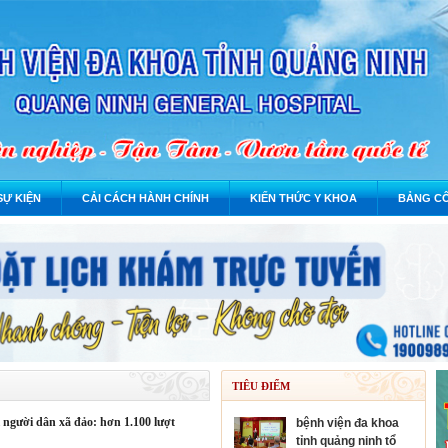
SỰ KIỆN
CẢI CÁCH HÀNH CHÍNH
KIẾN THỨC Y KHOA
BẢNG CÔ
TIÊU ĐIỂM
bệnh viện đa khoa
tỉnh quảng ninh tổ