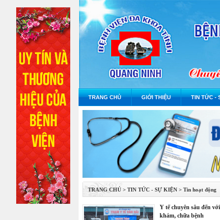
TRANG CHỦ
GIỚI THIỆU
TIN TỨC - 
TRANG CHỦ
>
TIN TỨC - SỰ KIỆN
>
Tin hoạt động
y tế chuyên sâu đến với người dân xã đảo: hơn 1.100 lượt
khám, chữa bệnh