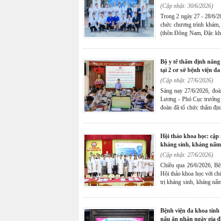
(Cập nhật: 30/6/2026)
Trong 2 ngày 27 - 28/6/2
chức chương trình khám,
(thôn Đông Nam, Đặc kh
người dân xã đảo đã được
điều trị kịp thời nhiều bệ
bộ y tế thẩm định năng lực triển khai các kỹ thuật loại đặc biệt
tại 2 cơ sở bệnh viện đ
(Cập nhật: 27/6/2026)
Sáng nay 27/6/2026, đo
Lương - Phó Cục trưởng
đoàn đã tổ chức thẩm địn
hiện các kỹ thuật loại đặ
cơ sở chính và cơ sở 2.
hội thảo khoa học: cập nhật và tối ưu hóa chiến lược điều trị
kháng sinh, kháng nấm
(Cập nhật: 27/6/2026)
Chiều qua 26/6/2026, B
Hội thảo khoa học với chủ
trị kháng sinh, kháng nấ
chuyên gia đầu ngành tr
Chương trình là diễn đà
tiến bộ mới trong điều tr
bệnh viện đa khoa tỉnh quảng ninh đạt giải đặc biệt tại hội thi
thực tiễn, góp phần nâng
nấu ăn nhân ngày gia đ