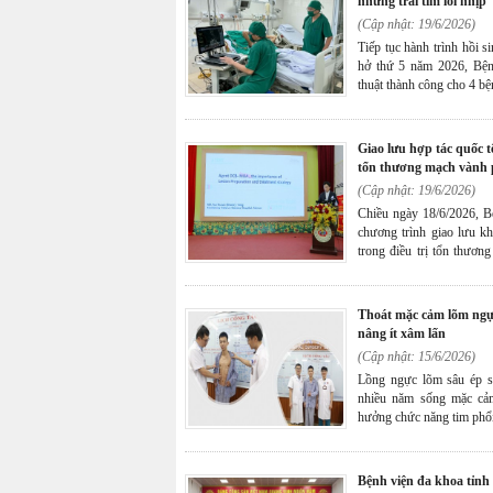
những trái tim lỗi nhịp
(Cập nhật: 19/6/2026)
Tiếp tục hành trình hồi s
hở thứ 5 năm 2026, Bện
thuật thành công cho 4 b
lại cơ hội hồi phục và nâ
giao lưu hợp tác quốc tế cập nhật xu hướng mới trong điều trị
tổn thương mạch vành 
(Cập nhật: 19/6/2026)
Chiều ngày 18/6/2026, B
chương trình giao lưu k
trong điều trị tổn thươn
của đông đảo bác sĩ chu
viên y tế bệnh viện.
thoát mặc cảm lõm ngực bẩm sinh nhờ phẫu thuật đặt thanh
nâng ít xâm lấn
(Cập nhật: 15/6/2026)
Lồng ngực lõm sâu ép sá
nhiều năm sống mặc cảm
hưởng chức năng tim phổi
sĩ Bệnh viện Đa khoa t
xương ức biến dạng, giúp
chất lượng cuộc sống.
bệnh viện đa khoa tỉnh quảng ninh tổ chức hội thảo ''dinh