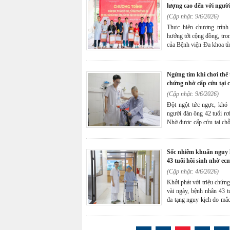
lượng cao đến với ngườ
(Cập nhật: 9/6/2026)
Thực hiện chương trình
hướng tới cộng đồng, tron
của Bệnh viện Đa khoa tỉ
khỏe và cấp phát thuốc mi
Bản Sen và Ngọc Vừng t
ngừng tim khi chơi thể thao, người bệnh hồi phục không di
chứng nhờ cấp cứu tại c
(Cập nhật: 9/6/2026)
Đột ngột tức ngực, khó t
người đàn ông 42 tuổi rơ
Nhờ được cấp cứu tại chỗ 
cực toàn diện, đặc biệt là
hồi phục tốt và không để l
sốc nhiễm khuẩn nguy kịch do bệnh whitmore, nữ bệnh nhân
43 tuổi hồi sinh nhờ ec
(Cập nhật: 4/6/2026)
Khởi phát với triệu chứn
vài ngày, bệnh nhân 43 t
đa tạng nguy kịch do mắ
điều trị tích cực và ứng 
viện Đa khoa tỉnh Quảng
hồi tốt.