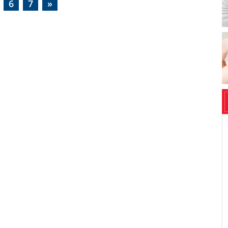
6
7
»