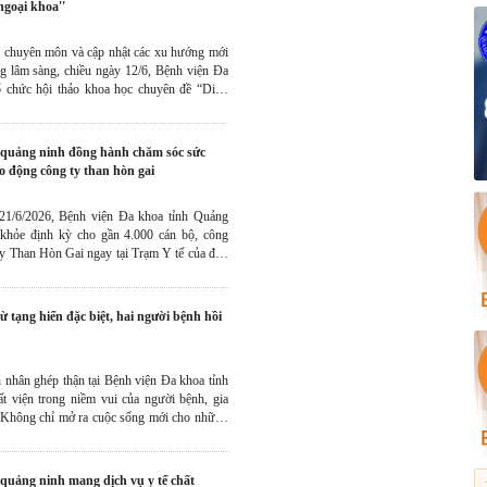
goại khoa''
 chuyên môn và cập nhật các xu hướng mới
g lâm sàng, chiều ngày 12/6, Bệnh viện Đa
ổ chức hội thảo khoa học chuyên đề “Dinh
ại khoa” với sự tham gia của đông đảo cán
h viện.
o động công ty than hòn gai
21/6/2026, Bệnh viện Đa khoa tỉnh Quảng
khỏe định kỳ cho gần 4.000 cán bộ, công
y Than Hòn Gai ngay tại Trạm Y tế của đơn
ượng chăm sóc sức khỏe, phát hiện sớm bệnh
o động cho người lao động ngành than.
 nhân ghép thận tại Bệnh viện Đa khoa tỉnh
 viện trong niềm vui của người bệnh, gia
. Không chỉ mở ra cuộc sống mới cho những
ai ca ghép còn ghi dấu một hành trình đặc
 trị nhân văn của nghĩa cử hiến tặng mô, tạng