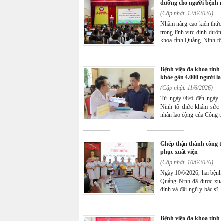
dưỡng cho người bệnh n
(Cập nhật: 12/6/2026)
Nhằm nâng cao kiến thức
trong lĩnh vực dinh dưỡn
khoa tỉnh Quảng Ninh t
dưỡng cho người bệnh ngo
bộ y tế trong và ngoài bện
bệnh viện đa khoa tỉnh quảng ninh đồng hành chăm sóc sức
khỏe gần 4.000 người la
(Cập nhật: 11/6/2026)
Từ ngày 08/6 đến ngày 
Ninh tổ chức khám sức 
nhân lao động của Công t
vị, nhằm nâng cao chất l
tật và bảo đảm an toàn la
ghép thận thành công từ tạng hiến đặc biệt, hai người bệnh hồi
phục xuất viện
(Cập nhật: 10/6/2026)
Ngày 10/6/2026, hai bệnh
Quảng Ninh đã được xuất
đình và đội ngũ y bác sĩ
người bệnh nhận tạng, h
biệt, lan tỏa sâu sắc giá
cứu người.
bệnh viện đa khoa tỉnh quảng ninh mang dịch vụ y tế chất