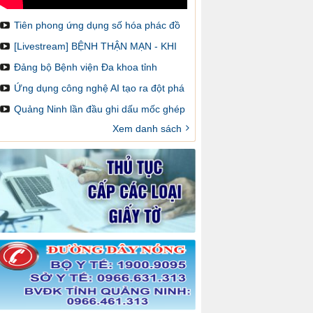
Tiên phong ứng dụng số hóa phác đồ
điều trị và cảnh báo dược lâm sàng
[Livestream] BỆNH THẬN MẠN - KHI
NÀO CẦN GHÉP THẬN VÀ LÀM SAO
Đảng bộ Bệnh viện Đa khoa tỉnh
ĐỂ ĐĂNG KÝ GHÉP
Quảng Ninh: Một nhiệm kỳ đổi mới,
Ứng dụng công nghệ AI tạo ra đột phá
sáng tạo và đột phá
trong chẩn đoán hình ảnh y khoa
Quảng Ninh lần đầu ghi dấu mốc ghép
thận trên bản đồ ghép tạng Việt Nam
Xem danh sách