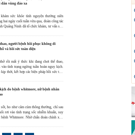
i dân vùng đảo xa
 khám sức khỏe tình nguyện thường niên
g hai ngày cuối tuần vừa qua, đoàn công tác
nh Quảng Ninh đã tổ chức khám, tư vấn sức
ễn phí cho hơn 500 người dân tại hai xã đảo
huộc Đặc khu Vân Đồn.
hỗ và hồi sức toàn diện
hở rồi mất ý thức khi đang chơi thể thao,
i vào tình trạng ngừng tuần hoàn nguy kịch.
kịp thời, kết hợp các biện pháp hồi sức tích
 kỹ thuật hạ thân nhiệt chỉ huy, bệnh nhân đã
ại di chứng thần kinh.
mo
g sốt, ho như cảm cúm thông thường, chỉ sau
uổi rơi vào tình trạng sốc nhiễm khuẩn, suy
c bệnh Whitmore. Nhờ chẩn đoán chính xác,
dụng kỹ thuật ECMO kịp thời, các bác sĩ Bệnh
 Ninh giúp người bệnh vượt cửa tử và phục