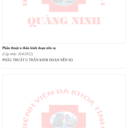
phẫu thuật u thần kinh doạn nền sọ
(Cập nhật: 26/6/2022)
PHẪU THUẬT U THẦN KINH DOẠN NỀN SỌ