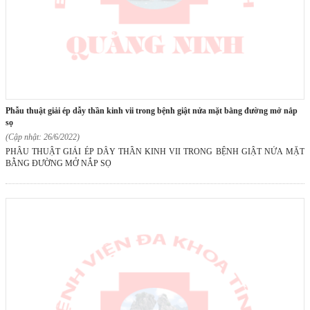
phẫu thuật giải ép dẫy thần kinh vii trong bệnh giật nửa mặt bằng đường mở nắp
sọ
(Cập nhật: 26/6/2022)
PHẪU THUẬT GIẢI ÉP DẪY THẦN KINH VII TRONG BỆNH GIẬT NỬA MẶT
BẰNG ĐƯỜNG MỞ NẮP SỌ