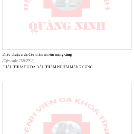
phẫu thuật u da đầu thâm nhiễm màng cứng
(Cập nhật: 26/6/2022)
PHẪU THUẬT U DA ĐẦU THÂM NHIỄM MÀNG CỨNG