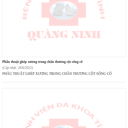
phẫu thuật ghép xương trong chấn thương cột sống cổ
(Cập nhật: 26/6/2022)
PHẪU THUẬT GHÉP XƯƠNG TRONG CHẤN THƯƠNG CỘT SỐNG CỔ