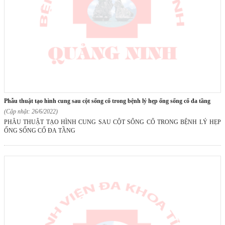
phẫu thuật tạo hình cung sau cột sống cổ trong bệnh lý hẹp ống sống cổ đa tầng
(Cập nhật: 26/6/2022)
PHẪU THUẬT TẠO HÌNH CUNG SAU CỘT SỐNG CỔ TRONG BỆNH LÝ HẸP
ỐNG SỐNG CỔ ĐA TẦNG