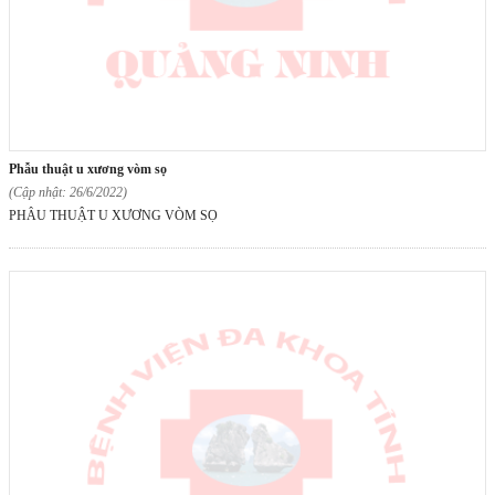
phẫu thuật u xương vòm sọ
(Cập nhật: 26/6/2022)
PHẪU THUẬT U XƯƠNG VÒM SỌ