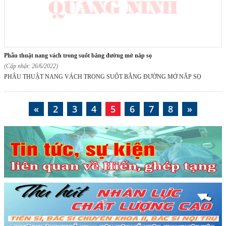
phẫu thuật nang vách trong suốt bằng đường mở nắp sọ
(Cập nhật: 26/6/2022)
PHẪU THUẬT NANG VÁCH TRONG SUỐT BẰNG ĐƯỜNG MỞ NẮP SỌ
«
2
3
4
5
6
7
8
»