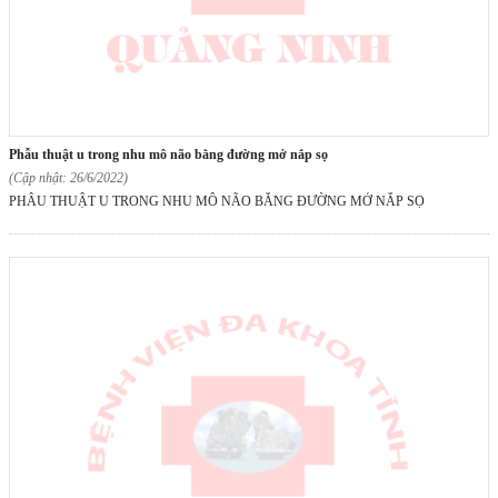
phẫu thuật u trong nhu mô não bằng đường mở nắp sọ
(Cập nhật: 26/6/2022)
PHẪU THUẬT U TRONG NHU MÔ NÃO BẰNG ĐƯỜNG MỞ NẮP SỌ