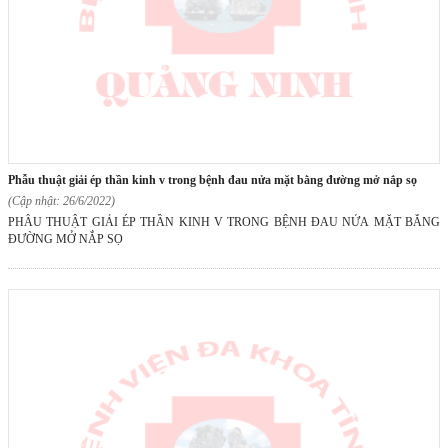
phẫu thuật giải ép thần kinh v trong bệnh đau nửa mặt bằng đường mở nắp sọ
(Cập nhật: 26/6/2022)
PHẪU THUẬT GIẢI ÉP THẦN KINH V TRONG BỆNH ĐAU NỬA MẶT BẰNG
ĐƯỜNG MỞ NẮP SỌ