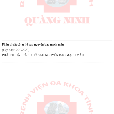
phẫu thuật cắt u hố sau nguyên bào mạch máu
(Cập nhật: 26/6/2022)
PHẪU THUẬT CẮT U HỐ SAU NGUYÊN BÀO MẠCH MÁU