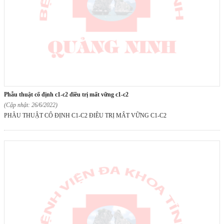
phẫu thuật cố định c1-c2 điều trị mất vững c1-c2
(Cập nhật: 26/6/2022)
PHẪU THUẬT CỐ ĐỊNH C1-C2 ĐIỀU TRỊ MẤT VỮNG C1-C2