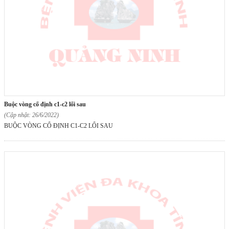
buộc vòng cố định c1-c2 lối sau
(Cập nhật: 26/6/2022)
BUỘC VÒNG CỐ ĐỊNH C1-C2 LỐI SAU