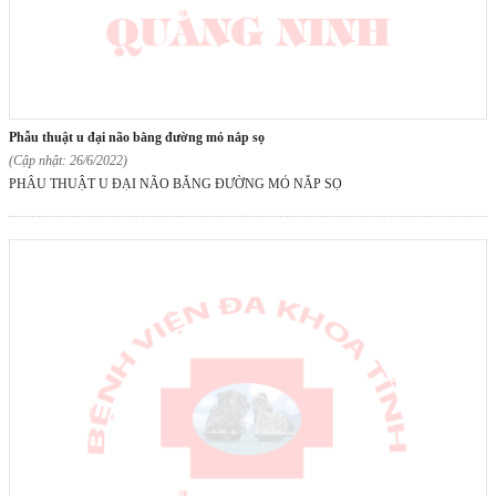
phẫu thuật u đại não bằng đường mỏ nắp sọ
(Cập nhật: 26/6/2022)
PHẪU THUẬT U ĐẠI NÃO BẰNG ĐƯỜNG MỎ NẮP SỌ