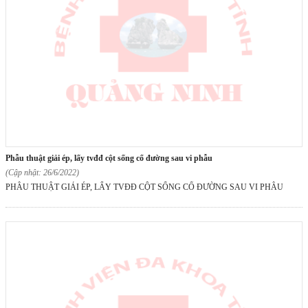
phẫu thuật giải ép, lấy tvđđ cột sống cổ đường sau vi phẫu
(Cập nhật: 26/6/2022)
PHẪU THUẬT GIẢI ÉP, LẤY TVĐĐ CỘT SỐNG CỔ ĐƯỜNG SAU VI PHẪU